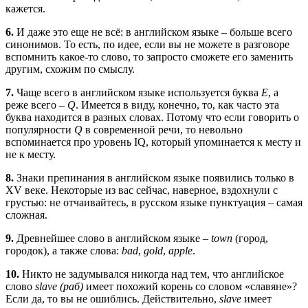
кажется.
6.
И даже это еще не всё: в английском языке – больше всего
синонимов. То есть, по идее, если вы не можете в разговоре
вспомнить какое-то слово, то запросто сможете его заменить
другим, схожим по смыслу.
7.
Чаще всего в английском языке используется буква
E
, а
реже всего –
Q
. Имеется в виду, конечно, то, как часто эта
буква находится в разных словах. Потому что если говорить о
популярности
Q
в современной речи, то невольно
вспоминается про уровень IQ, который упоминается к месту и
не к месту.
8.
Знаки препинания в английском языке появились только в
XV веке. Некоторые из вас сейчас, наверное, вздохнули с
грустью: не отчаивайтесь, в русском языке пунктуация – самая
сложная.
9.
Древнейшее слово в английском языке –
town
(город,
городок), а также слова:
bad
,
gold
,
apple
.
10.
Никто не задумывался никогда над тем, что английское
слово
slave (раб)
имеет похожий корень со словом «славяне»?
Если да, то вы не ошиблись. Действительно,
slave
имеет