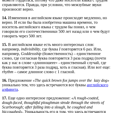
можете гордиться, потому что даже носители языка с трудом
справляются. Правда, при условии, что межзубные звуки
произносят верно.
14.
Изменения в английском языке происходят медленно, но
верно. И если бы была изобретена машина времени, то
носитель английского языка с трудом бы понял, о чем
говорили его соотечественники 500 лет назад или о чем будут
говорить через 500 лет.
15.
В английском языке есть много интересных слов:
например,
indivisibility
, где буква
I
повторяется 6 раз. Или,
например,
Goddessship
(божественность) – единственное
слово, где согласная буква повторяется 3 раза подряд (почти
как у нас в слове «длинношеее» - единственный случай, где
буква повторяется 3 раза подряд, хоть и гласная). Или вот еще:
rhythm
– самое длинное слово с 1 гласной.
16.
Предложение
«The quick brown fox jumps over the lazy dog»
уникально тем, что здесь встречаются все буквы
английского
алфавита
.
17.
Еще одно интересное предложение:
«A rough-coated,
dough-faced, thoughtful ploughman strode through the streets of
Scarborough; after falling into a slough, he coughed and
hiccoughed»
. Уникальность его в том, что здесь встречаются