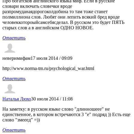
Про богатсков английского языка миф. Если в русские
словари включать словечки вроде
разпромуданаядорогоколдобина то там тоже станет
полмиллиона слов. Любят они лепить всякий бред вроде
человеккотороыйсамсебясделал. В русском это будет ПЯТЬ
старых слов а в английском ОДНО НОВОЕ.
Ответить
неверимифам
17 июля 2014 / 09:09
http://www.norma-tm.ru/psychological_war.html
Ответить
Наталья Люхо
30 июля 2014 / 11:08
На заметку: в русском языке слово "длинношеее" не
единственное, в котором встречаются 3 "е" подряд )) Есть еще
слово "змееед" =))
Ответить