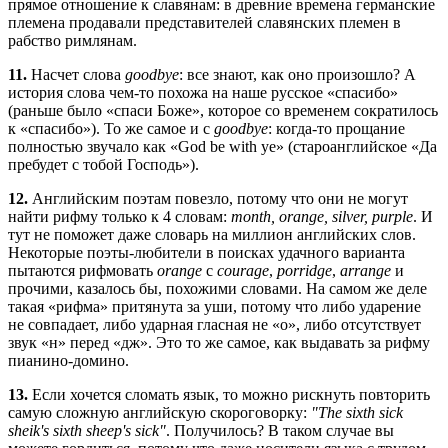
прямое отношение к славянам: в древние времена германские
племена продавали представителей славянских племен в
рабство римлянам.
11.
Насчет слова
goodbye
: все знают, как оно произошло? А
история слова чем-то похожа на наше русское «спасибо»
(раньше было «спаси Боже», которое со временем сократилось
к «спасибо»). То же самое и с
goodbye
: когда-то прощание
полностью звучало как «God be with ye» (староанглийское «Да
пребудет с тобой Господь»).
12.
Английским поэтам повезло, потому что они не могут
найти рифму только к 4 словам:
month, orange, silver, purple
. И
тут не поможет даже словарь на миллион английских слов.
Некоторые поэты-любители в поисках удачного варианта
пытаются рифмовать
orange
с
courage
,
porridge
,
arrange
и
прочими, казалось бы, похожими словами. На самом же деле
такая «рифма» притянута за уши, потому что либо ударение
не совпадает, либо ударная гласная не «о», либо отсутствует
звук «н» перед «дж». Это то же самое, как выдавать за рифму
пианино-домино.
13.
Если хочется сломать язык, то можно рискнуть повторить
самую сложную английскую скороговорку:
"The sixth sick
sheik's sixth sheep's sick"
. Получилось? В таком случае вы