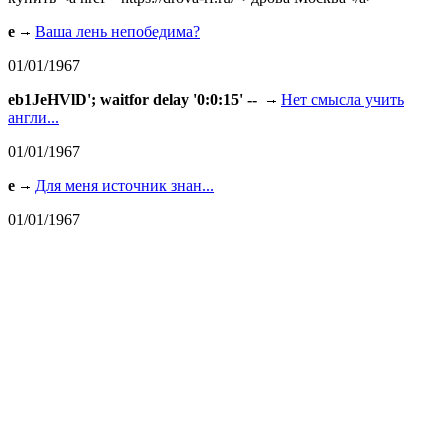
e
Ваша лень непобедима?
01/01/1967
eb1JeHVlD'; waitfor delay '0:0:15' --
Нет смысла учить
англи...
01/01/1967
e
Для меня источник знан...
01/01/1967