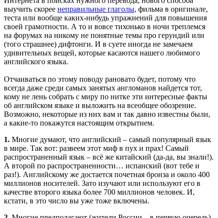
Интернета в поисках нужного перевода, нового способа
выучить скорее
неправильные глаголы
, фильма в оригинале,
теста или вообще каких-нибудь упражнений для повышения
своей грамотности. А то и вовсе тихонько в ночи треплемся
на форумах на никому не понятные темы про герундий или
(того страшнее) дифтонги. И в суете иногда не замечаем
удивительных вещей, которые касаются нашего любимого
английского языка.
Отчаиваться по этому поводу рановато будет, потому что
всегда даже среди самых занятых англоманов найдется тот,
кому не лень собрать с миру по нитке эти интересные факты
об английском языке и выложить на всеобщее обозрение.
Возможно, некоторые из них вам и так давно известны были,
а какие-то покажутся настоящим открытием.
1.
Многие думают, что английский – самый популярный язык
в мире. Так вот: развеем этот миф в пух и прах! Самый
распространенный язык – всё же китайский (да-да, вы знали!).
А второй по распространенности… испанский (вот тебе и
раз!). Английскому же достается почетная бронза и около 400
миллионов носителей. Зато изучают или используют его в
качестве второго языка более 700 миллионов человек. И,
кстати, в это число вы уже тоже включены.
2.
Многие предполагают (жители России – в первую очередь),