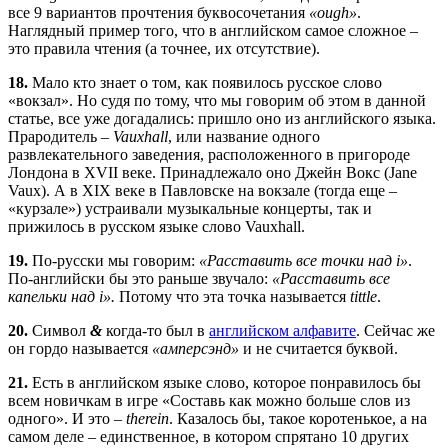
все 9 вариантов прочтения буквосочетания
«ough»
.
Наглядный пример того, что в английском самое сложное –
это правила чтения (а точнее, их отсутствие).
18.
Мало кто знает о том, как появилось русское слово
«вокзал». Но судя по тому, что мы говорим об этом в данной
статье, все уже догадались: пришло оно из английского языка.
Прародитель –
Vauxhall
, или название одного
развлекательного заведения, расположенного в пригороде
Лондона в XVII веке. Принадлежало оно Джейн Вокс (Jane
Vaux). А в XIX веке в Павловске на вокзале (тогда еще –
«курзале») устраивали музыкальные концерты, так и
прижилось в русском языке слово Vauxhall.
19.
По-русски мы говорим:
«Расставить все точки над i»
.
По-английски бы это раньше звучало:
«Расставить все
капельки над i».
Потому что эта точка называется
tittle
.
20.
Символ
&
когда-то был в
английском алфавите
. Сейчас же
он гордо называется
«амперсэнд»
и не считается буквой.
21.
Есть в английском языке слово, которое понравилось бы
всем новичкам в игре «Составь как можно больше слов из
одного». И это –
therein
. Казалось бы, такое коротенькое, а на
самом деле – единственное, в котором спрятано 10 других