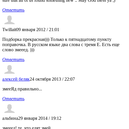
sure that all of us found something new .. May God bless ya ;)
Ответить
Twillait
09 января 2012 / 21:01
Подборка прекрасная))) Только к пятнадцатому пункту
поправочка. В русском языке два слова с тремя Е. Есть еще
слово змееед. )))
Ответить
алексей беляк
24 октября 2013 / 22:07
змееЯд правильно...
Ответить
альбина
29 января 2014 / 19:12
змееед! те, что едят змей.