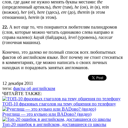
слов, где даже не нужно менять буквы местами:
the
(определенный артикль),
there
(там),
he
(он),
in
(в),
rein
(вожжи),
her
(её),
here
(здесь),
ere
(до),
therein
(в этом
отношении),
herein
(в этом).
22.
А вот еще то, что понравится любителям палиндромов
(слов, которые можно читать одинаково слева направо и
справа налево):
kayak
(байдарка),
level
(уровень),
racecar
(гоночная машина).
Конечно, это далеко не полный список всех любопытных
фактов об английском языке. Вот почему не стоит стесняться
в комментариях, где можно написать о своих личных
находках и порадовать занятых англоманов.
12 декабря 2011
теги:
факты об английском
ЧИТАЙТЕ ТАКЖЕ:
ТОП-10 фразовых глаголов на тему общения по телефону
Рунглиш — это кульно или BADово? (видео)
Топ-20 ошибок в английском, доставшиеся со школы