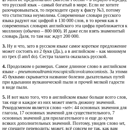
что русский язык – самый богатый в мире. Если не хотите
разочаровываться, то переходите сразу к факту №3, потому
что статистика неумолима. Современные словари русского
языка радуют нас цифрой в 130 000 слов, в то время как в
современных словарях английского эта цифра приближается к
миллиону (обычно – 800 000). И даже если взять знаменитый
словарь Даля, то там нас ждут 200 000.
3.
Ну и что, зато в русском языке самое короткое предложение
может состоять из 2 букв (Да.), а в английском – как минимум
из трех (I am/I do). Сестра таланта оказалась русской.
4.
Продолжим о размерах. Самое длинное слово в английском
языке –
pneumonoultramicroscopicsilicovolcanoconiosis
. За этими
45 буквами скрывается название болезни дыхательных путей
при вдыхании вулканической пыли и прочей мелкой гадости
в виде пыли.
5.
И вот мало того, что в английском языке больше всего слов,
так еще и каждое из них может иметь дюжину значений.
Рекордсменом является слово «
set
»: 44 основных значения для
глагола, 17 основных значений для существительного, 7
основных значений для прилагательного и еще до кучи
всяких дополнительных значений. Поэтому, увидев слово set,
не спешите переводить: может, всё совсем не так, как вам