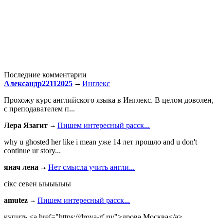
Последние комментарии
Александр22112025
Инглекс
Прохожу курс английского языка в Инглекс. В целом доволен,
с преподавателем п...
Лера Язагит
Пишем интересный расск...
why u ghosted her like i mean уже 14 лет прошло and u don't
continue ur story...
янач лена
Нет смысла учить англи...
сiкс севен ыыыыыы
amutez
Пишем интересный расск...
купить <a href="https://drova-rf.ru/">дрова Москва</a>