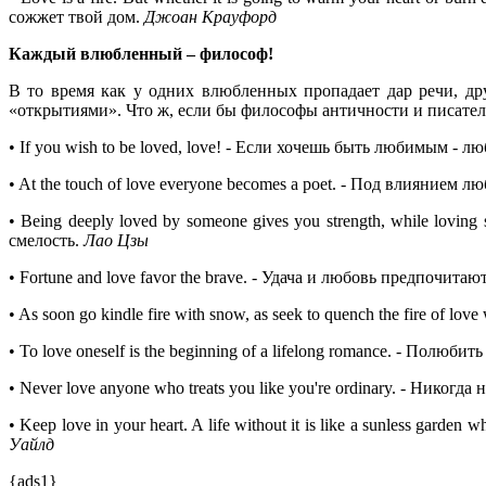
сожжет твой дом.
Джоан Крауфорд
Каждый влюбленный – философ!
В то время как у одних влюбленных пропадает дар речи, д
«открытиями». Что ж, если бы философы античности и писател
•
If you wish to be loved, love!
- Если хочешь быть любимым - л
• At the touch of love everyone becomes a poet.
- Под влиянием лю
• Being deeply loved by someone gives you strength, while loving
смелость.
Лао Цзы
• Fortune and love favor the brave.
- Удача и любовь предпочитаю
• As soon go kindle fire with snow, as seek to quench the fire of love
• To love oneself is the beginning of a lifelong romance.
- Полюбить 
• Never love anyone who treats you like you're ordinary.
- Никогда н
• Keep love in your heart. A life without it is like a sunless garden w
Уайлд
{ads1}