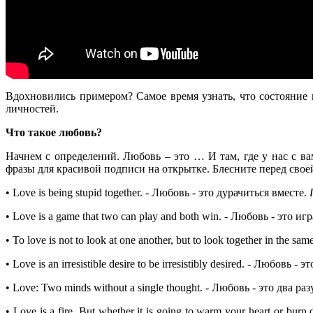
Вдохновились примером? Самое время узнать, что состояние
личностей.
Что такое любовь?
Начнем с определений. Любовь – это … И там, где у нас с ва
фразы для красивой подписи на открытке. Блесните перед свое
• Love is being stupid together.
- Любовь - это дурачиться вместе.
• Love is a game that two can play and both win.
- Любовь - это игр
• To love is not to look at one another, but to look together in the same
• Love is an irresistible desire to be irresistibly desired.
- Любовь - э
• Love: Two minds without a single thought.
- Любовь - это два ра
• Love is a fire. But whether it is going to warm your heart or burn