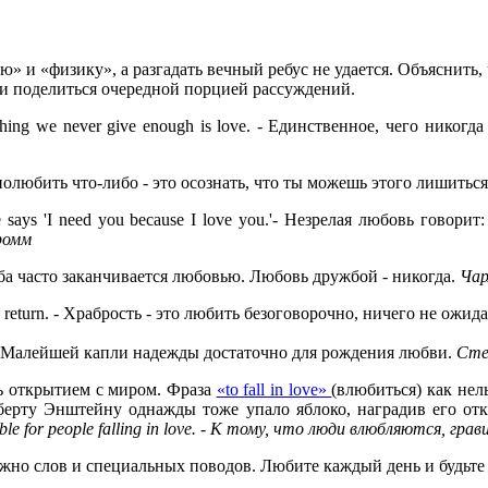
» и «физику», а разгадать вечный ребус не удается. Объяснить,
ми поделиться очередной порцией рассуждений.
thing we never give enough is love.
- Единственное, чего никогда
олюбить что-либо - это осознать, что ты можешь этого лишитьс
 says 'I need you because I love you.'
- Незрелая любовь говорит:
ромм
а часто заканчивается любовью. Любовь дружбой - никогда.
Чар
 return.
- Храбрость - это любить безоговорочно, ничего не ожид
 Малейшей капли надежды достаточно для рождения любви.
Сте
ь открытием с миром. Фраза
«to fall in love»
(влюбиться) как нел
берту Энштейну однажды тоже упало яблоко, наградив его отк
nsible for people falling in love. - К тому, что люди влюбляются, 
ужно слов и специальных поводов. Любите каждый день и будьт