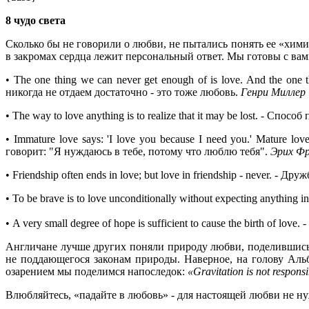
8 чудо света
Сколько бы не говорили о любви, не пытались понять ее «химию
в закромах сердца лежит персональный ответ. Мы готовы с ва
• The one thing we can never get enough of is love. And the one 
никогда не отдаем достаточно - это тоже любовь.
Генри Миллер
• The way to love anything is to realize that it may be lost.
- Способ п
• Immature love says: 'I love you because I need you.' Mature love
говорит: "Я нуждаюсь в тебе, потому что люблю тебя".
Эрих Ф
• Friendship often ends in love; but love in friendship - never.
- Дружб
• To be brave is to love unconditionally without expecting anything in
• A very small degree of hope is sufficient to cause the birth of love.
-
Англичане лучше других поняли природу любви, поделившис
не поддающегося законам природы. Наверное, на голову Аль
озарением мы поделимся напоследок:
«Gravitation is not respo
Влюбляйтесь, «падайте в любовь» - для настоящей любви не н