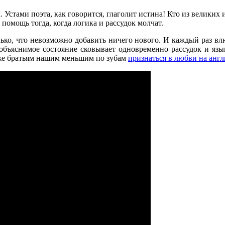
стами поэта, как говорится, глаголит истина! Кто из великих и
помощь тогда, когда логика и рассудок молчат.
только, что невозможно добавить ничего нового. И каждый раз в
еобъяснимое состояние сковывает одновременно рассудок и яз
Даже братьям нашим меньшим по зубам
признаться в любви на анг