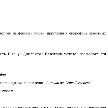
 истины на феномен любви, пригласив к микрофону известных
жить. В канун Дня святого Валентина можете использовать эти
!
абор
вместе в одном направлении.
Антуан де Сент-Экзюпери
т Фрост
икогда не можешь предсказать, согреет ли она твое сердце или