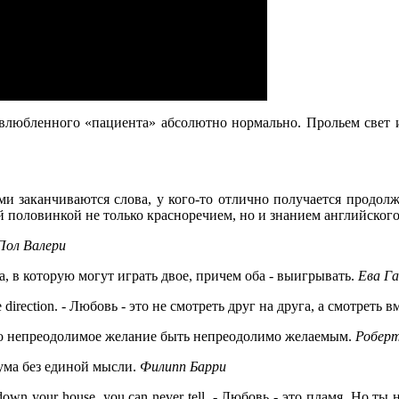
 влюбленного «пациента» абсолютно нормально. Прольем свет
ми заканчиваются слова, у кого-то отлично получается продол
й половинкой не только красноречием, но и знанием английского
Пол Валери
а, в которую могут играть двое, причем оба - выигрывать.
Ева Г
 direction.
- Любовь - это не смотреть друг на друга, а смотреть 
то непреодолимое желание быть непреодолимо желаемым.
Робер
зума без единой мысли.
Филипп Барри
 down your house, you can never tell.
- Любовь - это пламя. Но ты н