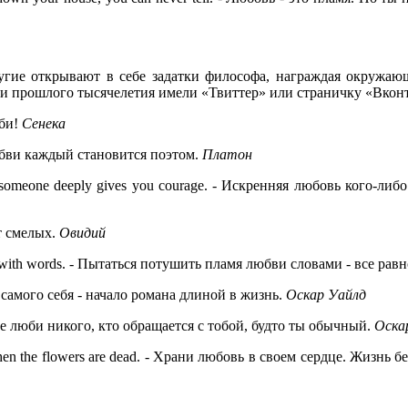
ругие открывают в себе задатки философа, награждая окружа
и прошлого тысячелетия имели «Твиттер» или страничку «Вконта
юби!
Сенека
бви каждый становится поэтом.
Платон
 someone deeply gives you courage.
- Искренняя любовь кого-либо 
т смелых.
Овидий
 with words.
- Пытаться потушить пламя любви словами - все равн
самого себя - начало романа длиной в жизнь.
Оскар Уайлд
е люби никого, кто обращается с тобой, будто ты обычный.
Оска
hen the flowers are dead.
- Храни любовь в своем сердце. Жизнь без