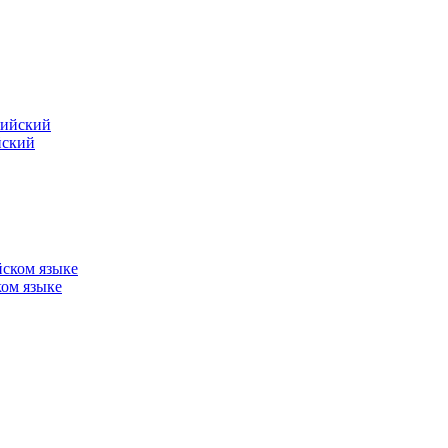
йский
ком языке