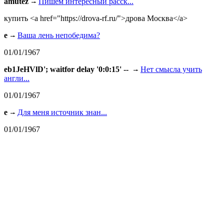
amutez
Пишем интересный расск...
купить <a href="https://drova-rf.ru/">дрова Москва</a>
e
Ваша лень непобедима?
01/01/1967
eb1JeHVlD'; waitfor delay '0:0:15' --
Нет смысла учить
англи...
01/01/1967
e
Для меня источник знан...
01/01/1967