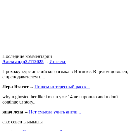
Последние комментарии
Александр22112025
Инглекс
Прохожу курс английского языка в Инглекс. В целом доволен,
с преподавателем п...
Лера Язагит
Пишем интересный расск...
why u ghosted her like i mean уже 14 лет прошло and u don't
continue ur story...
янач лена
Нет смысла учить англи...
сiкс севен ыыыыыы