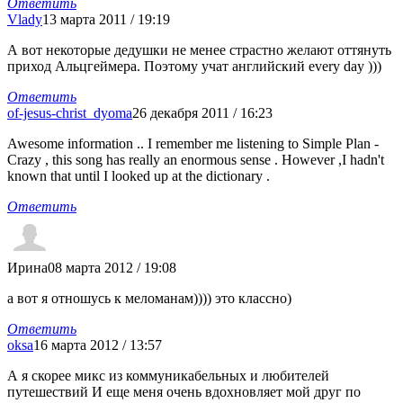
Ответить
Vlady
13 марта 2011 / 19:19
А вот некоторые дедушки не менее страстно желают оттянуть
приход Альцгеймера. Поэтому учат английский every day )))
Ответить
of-jesus-christ_dyoma
26 декабря 2011 / 16:23
Awesome information .. I remember me listening to Simple Plan -
Crazy , this song has really an enormous sense . However ,I hadn't
known that until I looked up at the dictionary .
Ответить
Ирина
08 марта 2012 / 19:08
а вот я отношусь к меломанам)))) это классно)
Ответить
oksa
16 марта 2012 / 13:57
А я скорее микс из коммуникабельных и любителей
путешествий И еще меня очень вдохновляет мой друг по