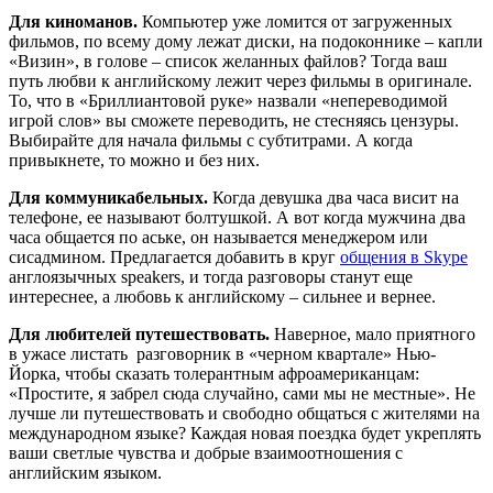
Для киноманов.
Компьютер уже ломится от загруженных
фильмов, по всему дому лежат диски, на подоконнике – капли
«Визин», в голове – список желанных файлов? Тогда ваш
путь любви к английскому лежит через фильмы в оригинале.
То, что в «Бриллиантовой руке» назвали «непереводимой
игрой слов» вы сможете переводить, не стесняясь цензуры.
Выбирайте для начала фильмы с субтитрами. А когда
привыкнете, то можно и без них.
Для коммуникабельных.
Когда девушка два часа висит на
телефоне, ее называют болтушкой. А вот когда мужчина два
часа общается по аське, он называется менеджером или
сисадмином. Предлагается добавить в круг
общения в Skype
англоязычных speakers, и тогда разговоры станут еще
интереснее, а любовь к английскому – сильнее и вернее.
Для любителей путешествовать.
Наверное, мало приятного
в ужасе листать разговорник в «черном квартале» Нью-
Йорка, чтобы сказать толерантным афроамериканцам:
«Простите, я забрел сюда случайно, сами мы не местные». Не
лучше ли путешествовать и свободно общаться с жителями на
международном языке? Каждая новая поездка будет укреплять
ваши светлые чувства и добрые взаимоотношения с
английским языком.