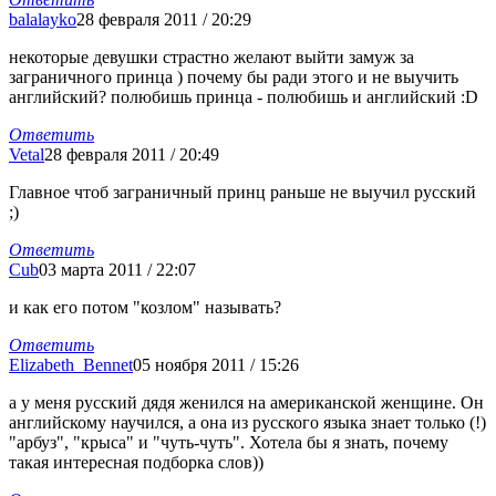
balalayko
28 февраля 2011 / 20:29
некоторые девушки страстно желают выйти замуж за
заграничного принца ) почему бы ради этого и не выучить
английский? полюбишь принца - полюбишь и английский :D
Ответить
Vetal
28 февраля 2011 / 20:49
Главное чтоб заграничный принц раньше не выучил русский
;)
Ответить
Cub
03 марта 2011 / 22:07
и как его потом "козлом" называть?
Ответить
Elizabeth_Bennet
05 ноября 2011 / 15:26
а у меня русский дядя женился на американской женщине. Он
английскому научился, а она из русского языка знает только (!)
"арбуз", "крыса" и "чуть-чуть". Хотела бы я знать, почему
такая интересная подборка слов))