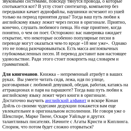
звуковыми системами, повсюду тянутся провода, о которые
спотыкается кот? В углу стоит синтезатор, компьютер без
передышки качает аудиофайлы, наушники исчезают из ушей
только на период принятия душа? Тогда ваш путь любви к
английскому языку лежит через песни в оригинале. Приятно,
конечно, слушать любимого певца. Но еще приятнее, когда
понятно, о чем он поет. Осторожно: вас наверняка ожидает
открытие, что некоторые особенно популярные песни в
переводе могут оказаться чем-то вроде «18 мне уже». Однако
это не повод разочаровываться. Есть масса англоязычных
глубокомысленных песен. И перевод доставит вам настоящее
удовольствие. Ради этого стоит покорпеть над словарем и
грамматикой.
Для книгоманов
. Книжка – непременный атрибут в ваших
руках. Вы умеете читать сидя, лежа, идя по улице,
разговаривая с любимой девушкой, обедая, работая, катаясь на
аттракционах и паря на парашюте? Тогда ваш путь любви к
английскому языку лежит через книги в оригинале.
Достаточно выучить
английский алфавит
и вскоре Конан
Дойль со своими чудесами дедукции покажется вам еще
увлекательнее в оригинальном исполнении. Не говоря уже о
Шекспире, Марке Твене, Оскаре Уайльде и других
талантливых писателях. Начните с Агаты Кристи и Киплинга.
Спорим, что потом будет сложно оторваться?