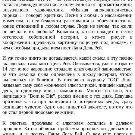
остался равнодушным после полученного от просмотра клипа
визуального удовольствия. «Мягкая апокалипсическая
лирика», - говорят критики. Песня о любви, о наслаждении
моментом, о неизбежности расставания и обреченности на
конец отношений в любом случае. Люди не вечны, так же ли
не вечна и их любовь? Возможно, кто-то находит в песне
отголоски собственной истории, а кто-то рисует в
воображении идеальную картинку поцелуев под дождем, о
чем с особым придыханием поет Лана Дель Рей.
И уж точно никто не догадывается, какой смысл в эту песню
вкладывала сама мисс Дель Рей. Оказывается, уже в возрасте
14 лет юное дарование страдало алкогольной зависимостью,
за что девочка была определена в школу-интернат, чтобы
вылечиться от болезни. В интервью журналу “GQ” Лана
называет саму себя «конченой алкоголичкой, пившей каждый
день, в одиночку или в компании». Многое из того, что
написано в "Born to Die", расказ именно о тех днях. Девушка
призналась, что при написании о потерянных вещах, сразу
возникает чувство, будто она пишет об алкоголе, потому что
он стал первой любовью ее жизни.
К счастью, проблемы с алкоголем остались в далеком
прошлом. Зато любовные проблемы продолжают длиться и в
жизни, и в песнях Ланы Дель Рей. О чем еще поется в