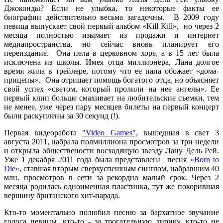
Джоконды? Если не улыбка, то некоторые факты ее
биографии действительно весьма загадочны. В 2009 году
певица выпускает свой первый альбом «Kill Kill», но через 2
месяца полностью изымает из продажи и интернет
медиапространства, но сейчас вновь планирует его
переиздание. Она пела в церковном хоре, а в 15 лет была
исключена из школы. Имея отца миллионера, Лана долгое
время жила в трейлере, потому что ее папа обожает «дома-
прицепы». Она отрицает помощь богатого отца, но объясняет
свой успех «светом, который пролили на нее ангелы». Ее
первый клип больше смахивает на любительские съемки, тем
не менее, уже через пару месяцев билеты на первый концерт
были раскуплены за 30 секунд (!).
Первая видеоработа
"Video Games",
вышедшая в свет 3
августа 2011, набрала полмиллиона просмотров за три недели
и открыла обществености восходящую звезду Лану Дель Рей.
Уже
1 декабря 2011 года
была представлена песня
«Born to
Die»
, ставшая вторым сверхуспешным синглом, набравшим 40
млн. просмотров в сети за рекордно малый срок. Через 2
месяца родилась одноименная пластинка, тут же покорившая
вершину британского хит-парада.
Кто-то моментально полюбил песню за бархатное звучание
голоса певицы, кто-то - за трогательную лирику, кто-то не