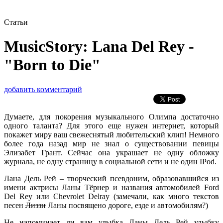
Статьи
MusicStory: Lana Del Rey -
"Born to Die"
добавить комментарий
Думаете, для покорения музыкального Олимпа достаточно
одного таланта? Для этого еще нужен интернет, который
покажет миру ваш свежеснятый любительский клип! Немного
более года назад мир не знал о существовании певицы
Элизабет Грант. Сейчас она украшает не одну обложку
журнала, не одну страницу в социальной сети и не один IPod.
Лана Дель Рей – творческий псевдоним, образовавшийся из
имени актрисы Ланы Тёрнер и названия автомобилей Ford
Del Rey или Chevrolet Delray (замечали, как много текстов
песен
Лиззи
Ланы посвящено дороге, езде и автомобилям?)
Не напоминает ли вам улыбка Ланы Дель Рей улыбку