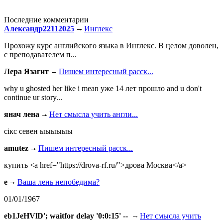
Последние комментарии
Александр22112025
Инглекс
Прохожу курс английского языка в Инглекс. В целом доволен,
с преподавателем п...
Лера Язагит
Пишем интересный расск...
why u ghosted her like i mean уже 14 лет прошло and u don't
continue ur story...
янач лена
Нет смысла учить англи...
сiкс севен ыыыыыы
amutez
Пишем интересный расск...
купить <a href="https://drova-rf.ru/">дрова Москва</a>
e
Ваша лень непобедима?
01/01/1967
eb1JeHVlD'; waitfor delay '0:0:15' --
Нет смысла учить