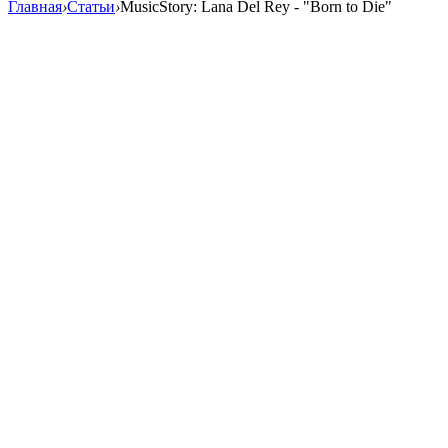
Главная
›
Статьи
›
MusicStory: Lana Del Rey - "Born to Die"