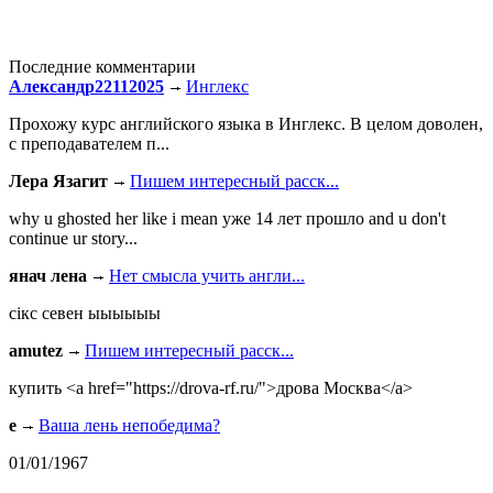
Последние комментарии
Александр22112025
Инглекс
Прохожу курс английского языка в Инглекс. В целом доволен,
с преподавателем п...
Лера Язагит
Пишем интересный расск...
why u ghosted her like i mean уже 14 лет прошло and u don't
continue ur story...
янач лена
Нет смысла учить англи...
сiкс севен ыыыыыы
amutez
Пишем интересный расск...
купить <a href="https://drova-rf.ru/">дрова Москва</a>
e
Ваша лень непобедима?
01/01/1967