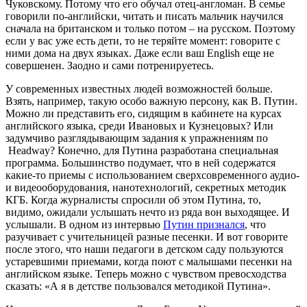
Чуковскому. Потому что его обучал отец-англоман. В семье
говорили по-английски, читать и писать мальчик научился
сначала на британском и только потом – на русском. Поэтому
если у вас уже есть дети, то не теряйте момент: говорите с
ними дома на двух языках. Даже если ваш
English
еще не
совершенен. Заодно и сами потренируетесь.
У современных известных людей возможностей больше.
Взять, например, такую особо важную персону, как В. Путин.
Можно ли представить его, сидящим в кабинете на курсах
английского языка, среди Ивановых и Кузнецовых? Или
задумчиво разглядывающим задания к упражнениям по
Headway
? Конечно, для Путина разработана специальная
программа. Большинство подумает, что в ней содержатся
какие-то приемы с использованием сверхсовременного аудио-
и видеооборудования, нанотехнологий, секретных методик
КГБ. Когда журналисты спросили об этом Путина, то,
видимо, ожидали услышать нечто из ряда вон выходящее. И
услышали. В одном из интервью
Путин признался
, что
разучивает с учительницей разные песенки. И вот говорите
после этого, что наши педагоги в детском саду пользуются
устаревшими приемами, когда поют с малышами песенки на
английском языке. Теперь можно с чувством превосходства
сказать: «А я в детстве пользовался методикой Путина».