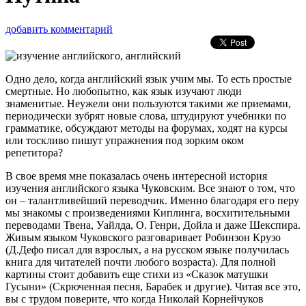
добавить комментарий
Одно дело, когда английский язык учим мы. То есть простые
смертные. Но любопытно, как язык изучают люди
знаменитые. Неужели они пользуются такими же приемами,
периодически зубрят новые слова, штудируют учебники по
грамматике, обсуждают методы на форумах, ходят на курсы
или тоскливо пишут упражнения под зорким оком
репетитора?
В свое время мне показалась очень интересной история
изучения английского языка Чуковским. Все знают о том, что
он – талантливейший переводчик. Именно благодаря его перу
мы знакомы с произведениями Киплинга, восхитительными
переводами Твена, Уайлда, О. Генри, Дойла и даже Шекспира.
Живым языком Чуковского разговаривает Робинзон Крузо
(Д.Дефо писал для взрослых, а на русском языке получилась
книга для читателей почти любого возраста). Для полной
картины стоит добавить еще стихи из «Сказок матушки
Гусыни» (Скрюченная песня, Барабек и другие). Читая все это,
вы с трудом поверите, что когда Николай Корнейчуков