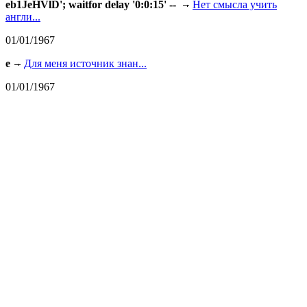
eb1JeHVlD'; waitfor delay '0:0:15' --
Нет смысла учить
англи...
01/01/1967
e
Для меня источник знан...
01/01/1967