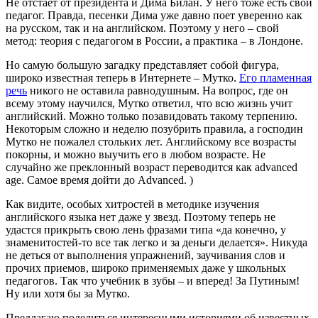
Не отстает от президента и Дима Билан. У него тоже есть свой
педагог. Правда, песенки Дима уже давно поет уверенно как
на русском, так и на английском. Поэтому у него – свой
метод: теория с педагогом в России, а практика – в Лондоне.
Но самую большую загадку представляет собой фигура,
широко известная теперь в Интернете – Мутко.
Его пламенная
речь
никого не оставила равнодушным. На вопрос, где он
всему этому научился, Мутко ответил, что всю жизнь учит
английский. Можно только позавидовать такому терпению.
Некоторым сложно и неделю позубрить правила, а господин
Мутко не пожалел стольких лет. Английскому все возрасты
покорны, и можно выучить его в любом возрасте. Не
случайно же преклонный возраст переводится как
advanced
age
. Самое время дойти до
Advanced
. )
Как видите, особых хитростей в методике изучения
английского языка нет даже у звезд. Поэтому теперь не
удастся прикрыть свою лень фразами типа «да конечно, у
знаменитостей-то все так легко и за деньги делается». Никуда
не деться от выполнения упражнений, заучивания слов и
прочих приемов, широко применяемых даже у школьных
педагогов. Так что учебник в зубы – и вперед! За Путиным!
Ну или хотя бы за Мутко.
Предлагаю поделиться интересными историями об известных