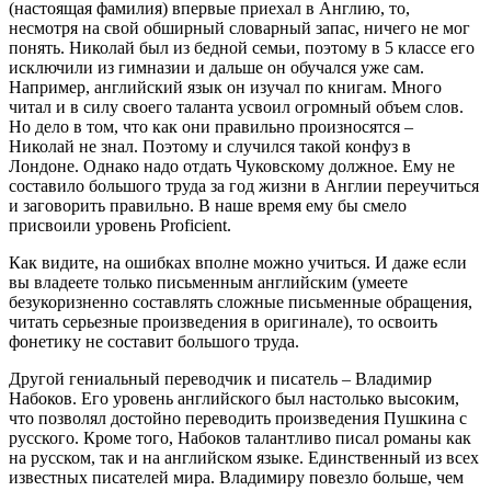
(настоящая фамилия) впервые приехал в Англию, то,
несмотря на свой обширный словарный запас, ничего не мог
понять. Николай был из бедной семьи, поэтому в 5 классе его
исключили из гимназии и дальше он обучался уже сам.
Например, английский язык он изучал по книгам. Много
читал и в силу своего таланта усвоил огромный объем слов.
Но дело в том, что как они правильно произносятся –
Николай не знал. Поэтому и случился такой конфуз в
Лондоне. Однако надо отдать Чуковскому должное. Ему не
составило большого труда за год жизни в Англии переучиться
и заговорить правильно. В наше время ему бы смело
присвоили уровень
Proficient
.
Как видите, на ошибках вполне можно учиться. И даже если
вы владеете только письменным английским (умеете
безукоризненно составлять сложные письменные обращения,
читать серьезные произведения в оригинале), то освоить
фонетику не составит большого труда.
Другой гениальный переводчик и писатель – Владимир
Набоков. Его уровень английского был настолько высоким,
что позволял достойно переводить произведения Пушкина с
русского. Кроме того, Набоков талантливо писал романы как
на русском, так и на английском языке. Единственный из всех
известных писателей мира. Владимиру повезло больше, чем