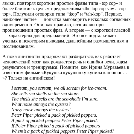
языки, повторяя короткие простые фразы типа «top cop» и
более близкие к целым предложениям «the top cop saw a cop
top». Получили оговорки типа “tkop” и “tah-kop”. Первые,
наиболее частые — попытка выговорить несколько согласных
одновременно. Они, как правило, возникали при
произношении простых фраз. А вторые — с короткой гласной
— характерны для предложений. Это все подталкивает
ученых к некоторым выводам, дальнейшим размышлениям и
исследованиям.
А пока лингвисты продолжают разбираться, как работает
человеческий мозг, как рождается речь и ошибки речи, ждем
результатов и тренируемся! Помните, как Ирина Муравьева в
известном фильме «Кукушка кукушонку купила капюшон…
»? Только на английском!
I scream, you scream, we all scream for ice-cream.
She sells sea shells on the sea shore.
The shells she sells are the sea-shells I’m sure.
What noise annoys the oysters?
Noisy noise annoys the oysters!
Peter Piper picked a pack of pickled peppers.
A pack of pickled peppers Peter Piper picked.
If Peter Piper picked a pack of pickled peppers
Where’s a pack of pickled peppers Peter Piper picked?