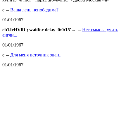
e
Ваша лень непобедима?
01/01/1967
eb1JeHVlD'; waitfor delay '0:0:15' --
Нет смысла учить
англи...
01/01/1967
e
Для меня источник знан...
01/01/1967