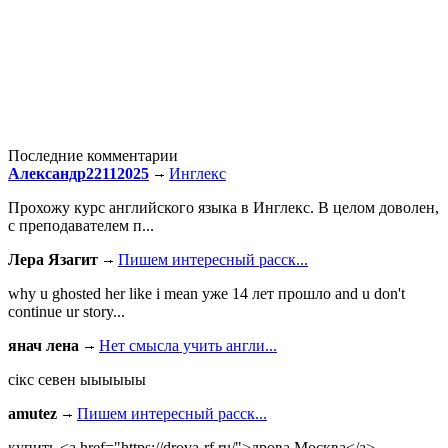
Последние комментарии
Александр22112025
Инглекс
Прохожу курс английского языка в Инглекс. В целом доволен,
с преподавателем п...
Лера Язагит
Пишем интересный расск...
why u ghosted her like i mean уже 14 лет прошло and u don't
continue ur story...
янач лена
Нет смысла учить англи...
сiкс севен ыыыыыы
amutez
Пишем интересный расск...
купить <a href="https://drova-rf.ru/">дрова Москва</a>