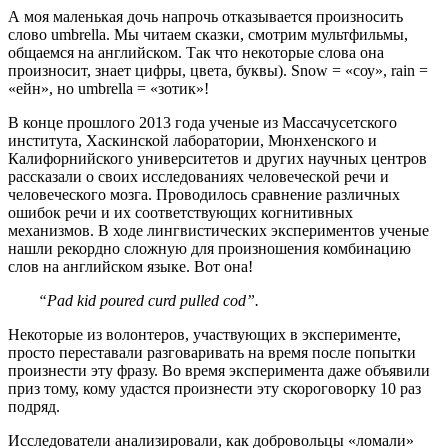
А моя маленькая дочь напрочь отказывается произносить
слово umbrella. Мы читаем сказки, смотрим мультфильмы,
общаемся на английском. Так что некоторые слова она
произносит, знает цифры, цвета, буквы). Snow = «соу», rain =
«ейн», но umbrella = «зотик»!
В конце прошлого 2013 года ученые из Массачусетского
института, Хаскинской лаборатории, Мюнхенского и
Калифорнийского университетов и других научных центров
рассказали о своих исследованиях человеческой речи и
человеческого мозга. Проводилось сравнение различных
ошибок речи и их соответствующих когнитивных
механизмов. В ходе лингвистических экспериментов ученые
нашли рекордно сложную для произношения комбинацию
слов на английском языке. Вот она!
“Pad kid poured curd pulled cod”.
Некоторые из волонтеров, участвующих в эксперименте,
просто переставали разговаривать на время после попытки
произнести эту фразу. Во время эксперимента даже объявили
приз тому, кому удастся произнести эту скороговорку 10 раз
подряд.
Исследователи анализировали, как добровольцы «ломали»