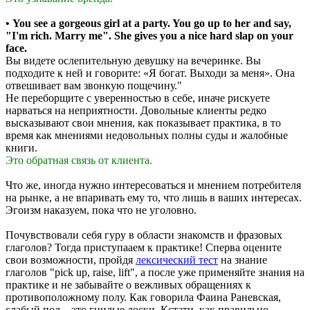
• You see a gorgeous girl at a party. You go up to her and say,
"I'm rich. Marry me". She gives you a nice hard slap on your
face.
Вы видете ослепительную девушку на вечеринке. Вы
подходите к ней и говорите: «Я богат. Выходи за меня». Она
отвешивает вам звонкую пощечину."
Не переборщите с уверенностью в себе, иначе рискуете
нарваться на неприятности. Довольные клиенты редко
высказывают свои мнения, как показывает практика, в то
время как мнениями недовольных полны суды и жалобные
книги.
Это обратная связь от клиента.
Что же, иногда нужно интересоваться и мнением потребителя
на рынке, а не впаривать ему то, что лишь в ваших интересах.
Эгоизм наказуем, пока что не уголовно.
Почувствовали себя гуру в области знакомств и фразовых
глаголов? Тогда приступааем к практике! Сперва оцените
свои возможности, пройдя
лексический тест
на знание
глаголов "pick up, raise, lift", а после уже применяйте знания на
практике и не забывайте о вежливых обращениях к
противоположному полу. Как говорила Фаина Раневская,
слабый пол – это гнилые доски. Кстати, как правильно