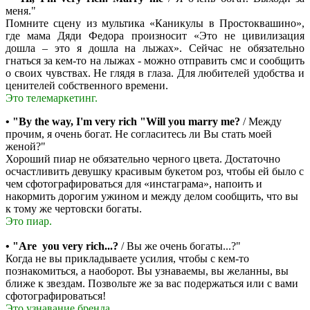
меня."
Помните сцену из мультика «Каникулы в Простоквашино»,
где мама Дяди Федора произносит «Это не цивилизация
дошла – это я дошла на лыжах». Сейчас не обязательно
гнаться за кем-то на лыжах - можно отправить смс и сообщить
о своих чувствах. Не глядя в глаза. Для любителей удобства и
ценителей собственного времени.
Это телемаркетинг.
• "By the way, I'm very rich "Will you marry me?
/ Между
прочим, я очень богат. Не согласитесь ли Вы стать моей
женой?"
Хороший пиар не обязательно черного цвета. Достаточно
осчастливить девушку красивым букетом роз, чтобы ей было с
чем сфотографироваться для «инстаграма», напоить и
накормить дорогим ужином и между делом сообщить, что вы
к тому же чертовски богаты.
Это пиар.
• "Are you very rich...?
/ Вы же очень богаты...?"
Когда не вы прикладываете усилия, чтобы с кем-то
познакомиться, а наоборот. Вы узнаваемы, вы желанны, вы
ближе к звездам. Позвольте же за вас подержаться или с вами
сфотографироваться!
Это узнавание бренда.