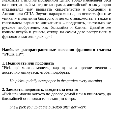
знакомств с вполне прозрачной целью гордо именовали себя
на иностранный манер пикаперами, английский язык упорно
отказывался ему выдавать свидетельство о рождении в
Англии или США. Звучит парадоксально, но остается фактом:
«пикап» в значении быстрого и легкого знакомства, а также в
глагольном варианте «пикапить» - подцепить, настолько же
русское изобретение, как балалайка и блины. Давайте же
копнем вглубь и узнаем, откуда на самом деле растут ноги у
фразового глагола «pick up»!
Наиболее распрастраненные значения фразового глагола
"PICK UP":
1. Поднимать или подбирать
"Pick up" можно монеты, карандаши и прочие мелочи -
досаточно нагнуться, чтобы подобрать.
He picks up daily newspaper in the garden every morning.
2. Заезжать, подвозить, заходить за кем-то
«Pick up» можно кого-то по дороге домой или в кинотеатр, до
ближайшей остановки или станции метро.
She'll pick you up at the bus-stop after her work.