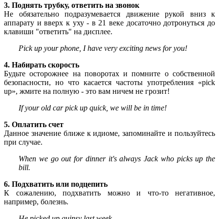
3. Поднять трубку, ответить на звонок
Не обязательно подразумевается движение рукой вниз к
аппарату и вверх к уху - в 21 веке досаточно дотронуться до
клавиши "ответить" на дисплее.
Pick up your phone, I have very exciting news for you!
4. Набирать скорость
Будьте осторожнее на поворотах и помните о собственной
безопасности, но что касается частоты употребления «pick
up», жмите на полную - это вам ничем не грозит!
If your old car pick up quick, we will be in time!
5. Оплатить счет
Данное значение ближе к идиоме, запоминайте и пользуйтесь
при случае.
When we go out for dinner it's always Jack who picks up the
bill.
6. Подхватить или подцепить
К сожалению, подхватить можно и что-то негативное,
например, болезнь.
He picked up quinsy last week.