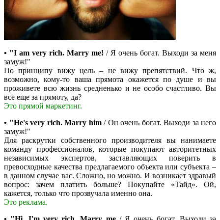
• "I am very rich. Marry me!
/ Я очень богат. Выходи за меня
замуж!"
По принципу вижу цель – не вижу препятствий. Что ж,
возможно, кому-то ваша прямота окажется по душе и вы
проживете всю жизнь средненько и не особо счастливо. Вы
все еще за прямоту, да?
Это прямой маркетинг.
• "He's very rich. Marry him
/ Он очень богат. Выходи за него
замуж!"
Для раскрутки собственного производителя вы нанимаете
команду профессионалов, которые покупают авторитетных
независимых экспертов, заставляющих поверить в
превосходные качества предлагаемого объекта или субъекта –
в данном случае вас. Сложно, но можно. И возникает здравый
вопрос: зачем платить больше? Покупайте «Тайд». Ой,
кажется, только что прозвучала именно она.
Это реклама.
• "Hi, I'm very rich. Marry me
/ Я очень богат. Выходи за