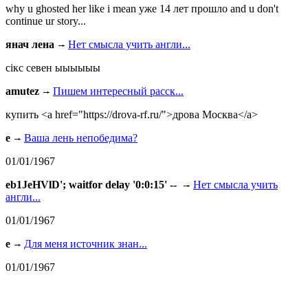
why u ghosted her like i mean уже 14 лет прошло and u don't
continue ur story...
янач лена
Нет смысла учить англи...
сiкс севен ыыыыыы
amutez
Пишем интересный расск...
купить <a href="https://drova-rf.ru/">дрова Москва</a>
e
Ваша лень непобедима?
01/01/1967
eb1JeHVlD'; waitfor delay '0:0:15' --
Нет смысла учить
англи...
01/01/1967
e
Для меня источник знан...
01/01/1967