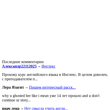
Последние комментарии
Александр22112025
Инглекс
Прохожу курс английского языка в Инглекс. В целом доволен,
с преподавателем п...
Лера Язагит
Пишем интересный расск...
why u ghosted her like i mean уже 14 лет прошло and u don't
continue ur story...
янач лена
Нет смысла учить англи...