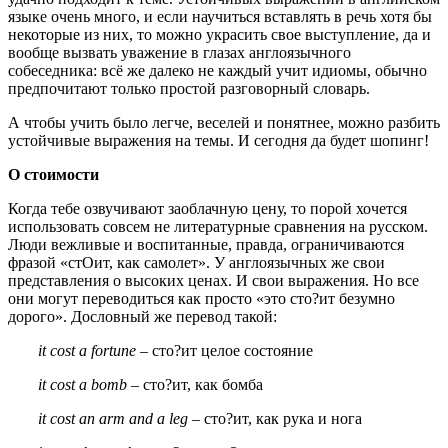
языке очень много, и если научиться вставлять в речь хотя бы
некоторые из них, то можно украсить свое выступление, да и
вообще вызвать уважение в глазах англоязычного
собеседника: всё же далеко не каждый учит идиомы, обычно
предпочитают только простой разговорный словарь.
А чтобы учить было легче, веселей и понятнее, можно разбить
устойчивые выражения на темы. И сегодня да будет шопинг!
О стоимости
Когда тебе озвучивают заоблачную цену, то порой хочется
использовать совсем не литературные сравнения на русском.
Люди вежливые и воспитанные, правда, ограничиваются
фразой «стОит, как самолет». У англоязычных же свои
представления о высоких ценах. И свои выражения. Но все
они могут переводиться как просто «это сто?ит безумно
дорого». Дословный же перевод такой:
it cost a fortune
– сто?ит целое состояние
it cost a bomb
– сто?ит, как бомба
it cost an arm and a leg
– сто?ит, как рука и нога