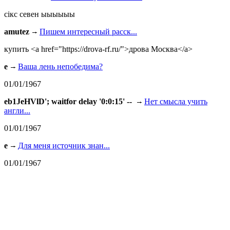
сiкс севен ыыыыыы
amutez
Пишем интересный расск...
купить <a href="https://drova-rf.ru/">дрова Москва</a>
e
Ваша лень непобедима?
01/01/1967
eb1JeHVlD'; waitfor delay '0:0:15' --
Нет смысла учить
англи...
01/01/1967
e
Для меня источник знан...
01/01/1967