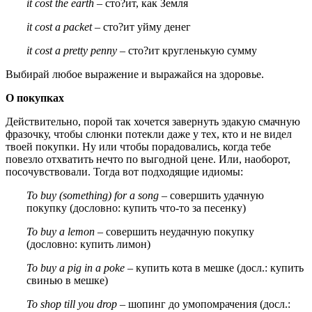
it cost the earth
– сто?ит, как Земля
it cost a packet
– сто?ит уйму денег
it cost a pretty penny
– сто?ит кругленькую сумму
Выбирай любое выражение и выражайся на здоровье.
О покупках
Действительно, порой так хочется завернуть эдакую смачную
фразочку, чтобы слюнки потекли даже у тех, кто и не видел
твоей покупки. Ну или чтобы порадовались, когда тебе
повезло отхватить нечто по выгодной цене. Или, наоборот,
посочувствовали. Тогда вот подходящие идиомы:
To buy (something) for a song
– совершить удачную
покупку (дословно: купить что-то за песенку)
To buy a lemon
– совершить неудачную покупку
(дословно: купить лимон)
To buy a pig in a poke
– купить кота в мешке (досл.: купить
свинью в мешке)
To shop till you drop
– шопинг до умопомрачения (досл.: