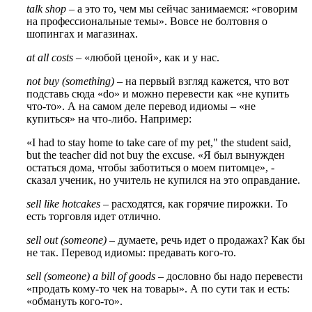
talk shop
– а это то, чем мы сейчас занимаемся: «говорим
на профессиональные темы». Вовсе не болтовня о
шопингах и магазинах.
at all costs
– «любой ценой», как и у нас.
not buy (something)
– на первый взгляд кажется, что вот
подставь сюда «do» и можно перевести как «не купить
что-то». А на самом деле перевод идиомы – «не
купиться» на что-либо. Например:
«I had to stay home to take care of my pet," the student said,
but the teacher did not buy the excuse. «Я был вынужден
остаться дома, чтобы заботиться о моем питомце», -
сказал ученик, но учитель не купился на это оправдание.
sell like hotcakes
– расходятся, как горячие пирожки. То
есть торговля идет отлично.
sell out (someone)
– думаете, речь идет о продажах? Как бы
не так. Перевод идиомы: предавать кого-то.
sell (someone) a bill of goods
– дословно бы надо перевести
«продать кому-то чек на товары». А по сути так и есть:
«обмануть кого-то».