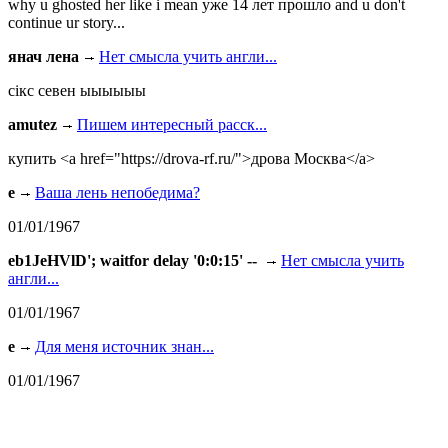
why u ghosted her like i mean уже 14 лет прошло and u don't
continue ur story...
янач лена
Нет смысла учить англи...
сiкс севен ыыыыыы
amutez
Пишем интересный расск...
купить <a href="https://drova-rf.ru/">дрова Москва</a>
e
Ваша лень непобедима?
01/01/1967
eb1JeHVlD'; waitfor delay '0:0:15' --
Нет смысла учить
англи...
01/01/1967
e
Для меня источник знан...
01/01/1967