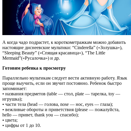
А когда чадо подрастет, к короткометражкам можно добавить
настоящие диснеевские мультики: “Cinderella” («Золушка»),
“Sleeping Beauty” («Спящая красавица»), “The Little
Mermaid”(«Русалочка») и др.
Готовим ребенка к просмотру
Параллельно мультикам следует вести активную работу. Язык
проще выучить, если он звучит постоянно. Ребенок быстро
запоминает:
• названия предметов (table — стол, plate — тарелка, toy —
игрушка);
• части тела (head — голова, nose — нос, eyes — глаза);
• вежливые обороты и приветствия (please — пожалуйста,
hello — привет, thank you — спасибо);
• цвета;
• цифры от 1 до 10.