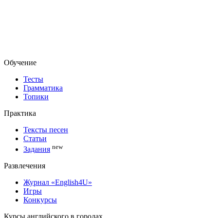
Обучение
Тесты
Грамматика
Топики
Практика
Тексты песен
Статьи
new
Задания
Развлечения
Журнал «English4U»
Игры
Конкурсы
Курсы английского в городах