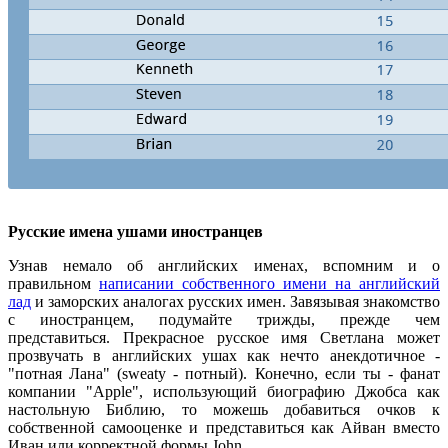
Русские имена ушами иностранцев
Узнав немало об английских именах, вспомним и о
правильном
написании собственного имени на английский
лад
и заморских аналогах русских имен. Завязывая знакомство
с иностранцем, подумайте трижды, прежде чем
представиться. Прекрасное русское имя Светлана может
прозвучать в английских ушах как нечто анекдотичное -
"потная Лана" (sweaty - потный). Конечно, если ты - фанат
компании "Apple", использующий биографию Джобса как
настольную Библию, то можешь добавиться очков к
собственной самооценке и представиться как Айван вместо
Иван или корректной формы John.