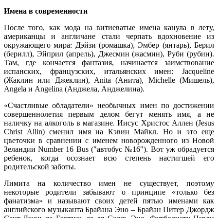
Имена в современности
После того, как мода на витиеватые имена канула в лету,
американцы и англичане стали черпать вдохновение из
окружающего мира: Дэйзи (ромашка), Эмбер (янтарь), Берил
(берилл), Эйприл (апрель), Джесмин (жасмин), Руби (рубин).
Там, где кончается фантазия, начинается заимствование
испанских, французских, итальянских имен: Jacqueline
(Жаклин или Джеклин), Anita (Анита), Michelle (Мишель),
Angela и Angelina (Анджела, Анджелина).
«Счастливые обладатели» необычных имен по достижении
совершеннолетия первым делом бегут менять имя, а не
наличку на алкоголь в магазине. Иисус Христос Аллен (Jesus
Christ Allin) сменил имя на Кэвин Майкл. Но и это еще
цветочки в сравнении с именем новорожденного из Новой
Зеландии Number 16 Bus ("автобус №16"). Вот уж обрадуется
ребенок, когда осознает всю степень настигшей его
родительской заботы.
Лимита на количество имен не существует, поэтому
некоторые родители забывают о принципе «только без
фанатизма» и называют своих детей пятью именами как
английского музыканта Брайана Эно – Брайан Питер Джордж