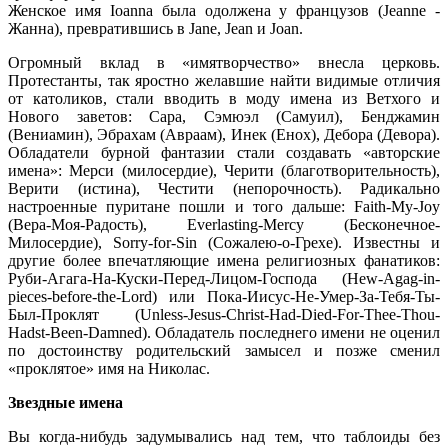
Женское имя Ioanna была одолжена у французов (Jeanne -
Жанна), превратившись в Jane, Jean и Joan.
Огромный вклад в «имятворчество» внесла церковь.
Протестанты, так яростно желавшие найти видимые отличия
от католиков, стали вводить в моду имена из Ветхого и
Нового заветов: Сара, Сэмюэл (Самуил), Бенджамин
(Вениамин), Эбрахам (Авраам), Инек (Енох), Дебора (Девора).
Обладатели бурной фантазии стали создавать «авторские
имена»: Мерси (милосердие), Черити (благотворительность),
Верити (истина), Честити (непорочность). Радикально
настроенные пуритане пошли и того дальше: Faith-My-Joy
(Вера-Моя-Радость), Everlasting-Mercy (Бесконечное-
Милосердие), Sorry-for-Sin (Сожалею-о-Грехе). Известны и
другие более впечатляющие имена религиозных фанатиков:
Руби-Агага-На-Куски-Перед-Лицом-Господа (Hew-Agag-in-
pieces-before-the-Lord) или Пока-Иисус-Не-Умер-За-Тебя-Ты-
Был-Проклят (Unless-Jesus-Christ-Had-Died-For-Thee-Thou-
Hadst-Been-Damned). Обладатель последнего имени не оценил
по достоинству родительский замысел и позже сменил
«проклятое» имя на Николас.
Звездные имена
Вы когда-нибудь задумывались над тем, что таблоиды без