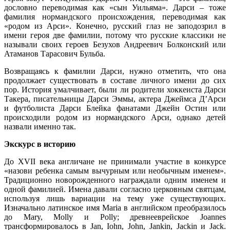
дословно переводимая как «сын Уильяма». Дарси – тоже
фамилия нормандского происхождения, переводимая как
«родом из Арси». Конечно, русский глаз не заподозрил в
имени героя две фамилии, потому что русские классики не
называли своих героев Безухов Андреевич Болконский или
Атаманов Тарасович Бульба.
Возвращаясь к фамилии Дарси, нужно отметить, что она
продолжает существовать в составе личного имени до сих
пор. История умалчивает, были ли родители хоккеиста Дарси
Такера, писательницы Дарси Эммы, актера Джеймса Д’Арси
и футболиста Дарси Блейка фанатами Джейн Остин или
происходили родом из нормандского Арси, однако детей
назвали именно так.
Экскурс в историю
До XVII века англичане не принимали участие в конкурсе
«назови ребенка самым вычурным или необычным именем».
Традиционно новорожденного награждали одним именем и
одной фамилией. Имена давали согласно церковным святцам,
используя лишь вариации на тему уже существующих.
Изначально латинское имя Maria в английском преобразилось
до Mary, Molly и Polly; древнееврейское Joannes
трансформировалось в Jan, Iohn, John, Jankin, Jackin и Jack.