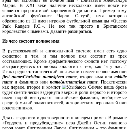
вряд ли вспомнят ее полное имя - Елизавета Александра
Мария. В XXI веке наличие нескольких имен вовсе не
является прерогативой королевской династии. Пример тому
английский футболист Чарли Оатуэй, имя которого
образовано из 11 имен игроков футбольной команды «Queens
Park Rangers F.C.». Не все так просто в Британском
королевстве c именами. Давайте разбираться.
Из чего состоит полное имя
В русскоязычной и англоязычной системе имен есть одно
сходство: и там, и там полное имя состоит из трех
составляющих. Кроме арифметического сходств нет, поэтому
абстрагируйтесь от любых аналогий c тем, как "а у нас..."
Итак среднестатистический англичанин имеет первое имя или
first name/Christian name/given name
, второе имя или
middle
name
и фамилию или
name/surname/last name.
Практически
как первое, второе и компот
Сейчас ваша бровь
будет скептически вздернута вверх: в роли первого и второго
имен порой выступают английские фамилии, выбираемые
среди фамилий знаменитостей, исторических персонажей или
родственников.
Для наглядности и достоверности приведем пример. В романе
«Гордость и предубеждение» пера Джейн Остин главного
героя зовут Фитцуильям Дарси. Фитцуильям – это фамилия,