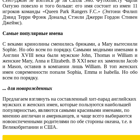
Сент-Джон ле Бэптись де ля Салль Эно. Футболисту Чарли
Оатуэю повезло и того больше: его имя состоит из имен 11
игроков команды «Queen Park Rangers F.C.» (Энтони Филип
Дэвид Терри Фрэнк Дональд Стэнли Джерри Гордон Стивен
Джеймс).
Самые популярные имена
С веками кринолины сменились брюками, а Mary вытеснили
Sophie. Но обо всем по порядку. Самыми модными именами в
Англии XVIII века были мужские John, Thomas и William и
женские Mary, Anna и Elizabeth. В XXI веке их заменили Jacob
и Mason, оставив в компании лишь William. В топ женских
имен современности попали Sophia, Emma и Isabella. Но обо
всем по порядку.
... для новорожденных
Предлагаем взглянуть на составленный хит-парад английских
мужских и женских имен, которые пользуются наибольшей
популярностью, являются самыми красивыми именами, по
мнению англичан и американцев, и чаще всего выбираются
новоиспеченными родителями по обе стороны океана, т.е. в
Великобритании и США.