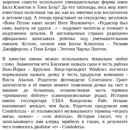
зазрения совести используют уменьшительные формы имен
Билл Клинтон и Тони Блэр? Да что таблоиды, весь мир зовет
известных политиков так же, как их нянечки или воспитатели
в детском саду. А теперь представьте на секундочку заголовок
«Вова Путин нанес визит Вите Януковичу». «Редактор был
пьян, выпуск не удался…» - подумает читатель и почешет в
недоумении затылок. В англоязычных странах разрешено
официально записывать ребенка под уменьшительным
именем. Кстати, полное имя Билла Клинтона – Уильям
Джефферсон, а Тони Блэра - Энтони Чарльз Линтон.
В качестве имени можно использовать буквально любое
слово. Знаменитая чета Бэкхемов назвала сына в честь района
Нью-Йорка – Бруклин. Вице-президент Windows посчитал
нормальным назвать дочку в честь продуктов компании -
Виста Авалон. Родители фотомодели Спонтаниэс Грант
запечатлели в её имени момент появления дочки на свет в
машине до больницы, позаимствовав часть термина
«spontaneous delivery» (самопроизвольные роды). История
имени госсекретаря США Кондолизы Райс больше
напоминает анекдот, чем быль. Родители придумали имя
Condolcezza - от итальянского музыкального термина «играть
мягко, нежно» - «con dolcezza». История гласит, что у
записывавшего имя клерка зарябило в глазах, в результате
чего появилось двойное «е» - Condoleeza.