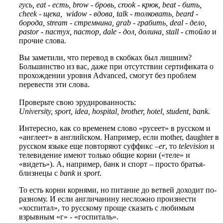
гусь, eat - есть, brow - бровь, crook - крюк, beat - бить,
cheek - щека, widow - вдова, talk - толковать, beard -
борода, stream - стремнина, grab - грабить, deal - дело,
pastor - пастух, пастор, dale - дол, долина, stall
-
стойло
и
прочие слова.
Вы заметили, что перевод в скобках был лишним?
Большинство из вас, даже при отсутствии сертификата о
прохождении уровня Advanced, смогут без проблем
перевести эти слова.
Проверьте свою эрудированность:
University, sport, idea, hospital, brother, hotel, student, bank.
Интересно, как со временем слово «русеет» в русском и
«англеет» в английском. Например, если mother, daughter в
русском языке еще повторяют суффикс
–er
, то
television
и
телевидение имеют только общие корни («теле» и
«видеть»). А, например, банк и спорт – просто братья-
близнецы с
bank
и
sport
.
То есть корни корнями, но питание до ветвей доходит по-
разному. И если англичанину несложно произнести
«хоспитал», то русскому проще сказать с любимым
взрывным «г» - «госпиталь».