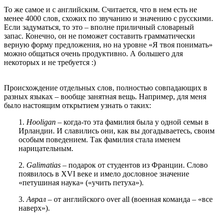
То же самое и с английским. Считается, что в нем есть не
менее 4000 слов, схожих по звучанию и значению с русскими.
Если задуматься, то это – вполне приличный словарный
запас. Конечно, он не поможет составить грамматически
верную форму предложения, но на уровне «Я твоя понимать»
можно общаться очень продуктивно. А большего для
некоторых и не требуется :)
Происхождение отдельных слов, полностью совпадающих в
разных языках – вообще занятная вещь. Например, для меня
было настоящим открытием узнать о таких:
1.
Hooligan
– когда-то эта фамилия была у одной семьи в
Ирландии. И славились они, как вы догадываетесь, своим
особым поведением. Так фамилия стала именем
нарицательным.
2.
Galimatias
– подарок от студентов из Франции. Слово
появилось в XVI веке и имело дословное значение
«петушиная наука» («учить петуха»).
3.
Аврал
– от английского over all (военная команда – «все
наверх»).