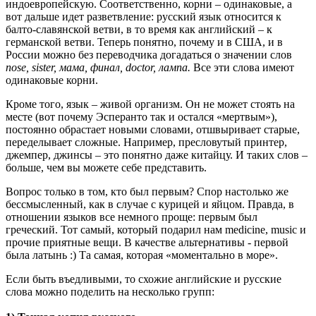
индоевропейскую. Соответственно, корни – одинаковые, а
вот дальше идет разветвление: русский язык относится к
балто-славянской ветви, в то время как английский – к
германской ветви. Теперь понятно, почему и в США, и в
России можно без переводчика догадаться о значении слов
nose, sister, мама, финал, doctor, лампа.
Все эти слова имеют
одинаковые корни.
Кроме того, язык – живой организм. Он не может стоять на
месте (вот почему Эсперанто так и остался «мертвым»),
постоянно обрастает новыми словами, отшвыривает старые,
переделывает сложные. Например, пресловутый принтер,
джемпер, джинсы – это понятно даже китайцу. И таких слов –
больше, чем вы можете себе представить.
Вопрос только в том, кто был первым? Спор настолько же
бессмысленный, как в случае с курицей и яйцом. Правда, в
отношении языков все немного проще: первым был
греческий. Тот самый, который подарил нам medicine, music и
прочие приятные вещи. В качестве альтернативы - первой
была латынь :) Та самая, которая «моментально в море».
Если быть въедливыми, то схожие английские и русские
слова можно поделить на несколько групп: