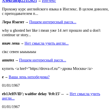
Александр22112025
Инглекс
Прохожу курс английского языка в Инглекс. В целом доволен,
с преподавателем п...
Лера Язагит
Пишем интересный расск...
why u ghosted her like i mean уже 14 лет прошло and u don't
continue ur story...
янач лена
Нет смысла учить англи...
сiкс севен ыыыыыы
amutez
Пишем интересный расск...
купить <a href="https://drova-rf.ru/">дрова Москва</a>
e
Ваша лень непобедима?
01/01/1967
eb1JeHVlD'; waitfor delay '0:0:15' --
Нет смысла учить
англи...
01/01/1967