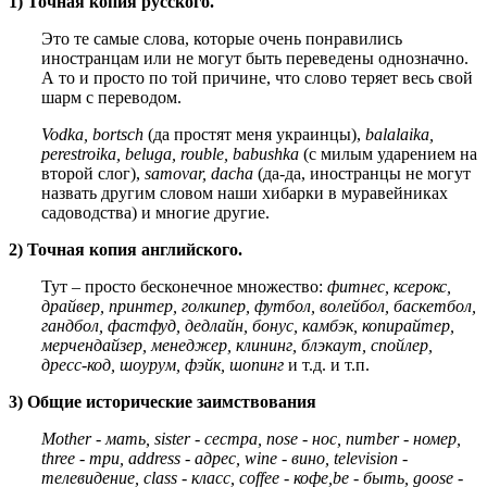
1) Точная копия русского.
Это те самые слова, которые очень понравились
иностранцам или не могут быть переведены однозначно.
А то и просто по той причине, что слово теряет весь свой
шарм с переводом.
Vodka, bortsch
(да простят меня украинцы),
balalaika,
perestroika, beluga, rouble, babushka
(с милым ударением на
второй слог),
samovar, dacha
(да-да, иностранцы не могут
назвать другим словом наши хибарки в муравейниках
садоводства) и многие другие.
2) Точная копия английского.
Тут – просто бесконечное множество:
фитнес, ксерокс,
драйвер, принтер, голкипер, футбол, волейбол, баскетбол,
гандбол, фастфуд, дедлайн, бонус, камбэк, копирайтер,
мерчендайзер, менеджер, клининг, блэкаут, спойлер,
дресс-код, шоурум, фэйк, шопинг
и т.д. и т.п.
3) Общие исторические заимствования
Mother - мать, sister
-
сестра, nose
-
нос, number
-
номер,
three
-
три, address
-
адрес, wine
-
вино, television
-
телевидение, class
-
класс, coffee
-
кофе,
be - быть, goose -