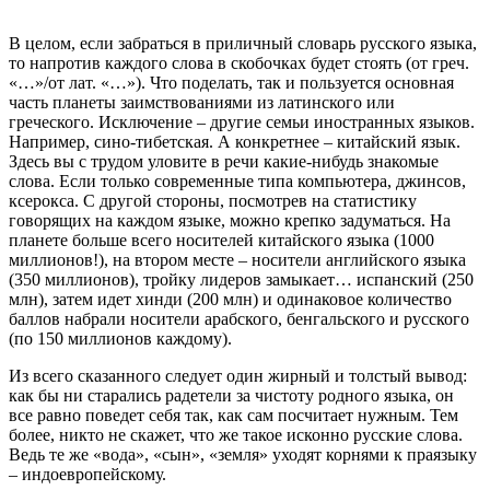
В целом, если забраться в приличный словарь русского языка,
то напротив каждого слова в скобочках будет стоять (от греч.
«…»/от лат. «…»). Что поделать, так и пользуется основная
часть планеты заимствованиями из латинского или
греческого. Исключение – другие семьи иностранных языков.
Например, сино-тибетская. А конкретнее – китайский язык.
Здесь вы с трудом уловите в речи какие-нибудь знакомые
слова. Если только современные типа компьютера, джинсов,
ксерокса. С другой стороны, посмотрев на статистику
говорящих на каждом языке, можно крепко задуматься. На
планете больше всего носителей китайского языка (1000
миллионов!), на втором месте – носители английского языка
(350 миллионов), тройку лидеров замыкает… испанский (250
млн), затем идет хинди (200 млн) и одинаковое количество
баллов набрали носители арабского, бенгальского и русского
(по 150 миллионов каждому).
Из всего сказанного следует один жирный и толстый вывод:
как бы ни старались радетели за чистоту родного языка, он
все равно поведет себя так, как сам посчитает нужным. Тем
более, никто не скажет, что же такое исконно русские слова.
Ведь те же «вода», «сын», «земля» уходят корнями к праязыку
– индоевропейскому.