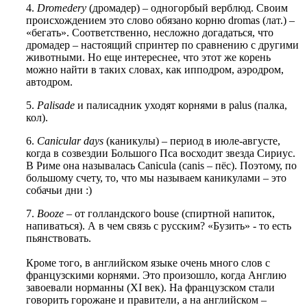
4.
Dromedery
(дромадер) – одногорбый верблюд. Своим
происхождением это слово обязано корню dromas (лат.) –
«бегать». Соответственно, несложно догадаться, что
дромадер – настоящий спринтер по сравнению с другими
животными. Но еще интереснее, что этот же корень
можно найти в таких словах, как ипподром, аэродром,
автодром.
5.
Palisade
и палисадник уходят корнями в palus (палка,
кол).
6.
Canicular days
(каникулы) – период в июле-августе,
когда в созвездии Большого Пса восходит звезда Сириус.
В Риме она называлась Canicula (canis – пёс). Поэтому, по
большому счету, то, что мы называем каникулами – это
собачьи дни :)
7.
Booze
– от голландского bouse (спиртной напиток,
напиваться). А в чем связь с русским? «Бузить» - то есть
пьянствовать.
Кроме того, в английском языке очень много слов с
французскими корнями. Это произошло, когда Англию
завоевали норманны (XI век). На французском стали
говорить горожане и правители, а на английском –