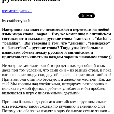
комментариев - 1
by craftberrybush
Наверняка вы знаете о невозможноти перевести на любой
язык мира слова "водка". Ему же компанию в английском
составляют изначально русские слова "samovar", "dacha",
"balalika"... Вы уверены в том, что "дайвин", "менеджер"
и "баскетбол" - русские слова? Тогда узнайте больше о
языковом обмене между русским и английским и
приготовьтесь кивать на каждом хорошо знакомом слове ;)
Никогда не замечали, как быстро дети находят общий язык
даже при том условии, что сами они – из разных стран, и пока
один говорит по-русски, другой вовсю шпарит по-английски?
При этом они отлично беседуют, и далеко не жестами. Как же
так? Мы корпим над учебниками, штудируем разговорник в
поисках нужной фразы, а ребенок улыбается и без проблем
включается в игру с иноязычными друзьями.
Причина банальна до ужаса: в английском и русском языке
есть несколько тысяч схожих по звучанию и значению слов.
Потому что оба языка входят в одну большую семью языков –