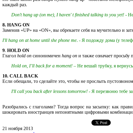
каждый раз.
Don't hang up (on me), I haven' t finished talking to you yet!
- Не
8. HANG ON
Заменив «UP» на «ON», вы обрекаете себя на мучительно и за
I'll hang on at home until she phone me
. - Я подожду дома (у телеф
9
.
HOLD ON
Глагол
hold on
синонимичен
hang on
и также означает просьбу 
Hold on, I’ll back for a moment!
– Не вешай трубку, я вернусь
10. CALL BACK
Если обещали, то сделайте это, чтобы не прослыть пустозвоно
I'll call you back after lessons tomorrow! -
Я перезвоню тебе за
Разобрались с глаголами? Тогда вопрос на засыпку: как прав
шокировать иностранцев непонятными цифровыми комбинациями 
21 ноября 2013