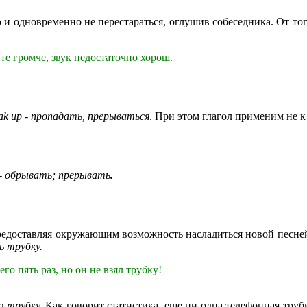
 и одновременно не перестараться, оглушив собеседника. От тог
е громче, звук недостаточно хорош.
ak up - пропадать, прерываться
. При этом глагол применим не к
- обрывать; прерывать
.
предоставляя окружающим возможность насладиться новой песней 
ь трубку.
его пять раз, но он не взял трубку!
 трубку.
Как говорит статистика, еще ни одна телефонная тру