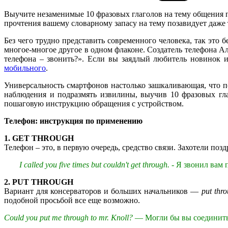
Выучите незаменимые 10 фразовых глаголов на тему общения по
прочтения вашему словарному запасу на тему позавидует даже 
Без чего трудно представить современного человека, так это б
многое-многое другое в одном флаконе. Создатель телефона Ал
телефона – звонить?».
Если вы заядлый любитель новинок из
мобильного
.
Универсальность смартфонов настолько зашкаливающая, что п
наблюдения и подразмять извилины, выучив 10 фразовых гла
пошаговую инструкцию обращения с устройством.
Телефон: инструкция по применению
1. GET THROUGH
Телефон – это, в первую очередь, средство связи. Захотели п
I called you five times but couldn't get through.
- Я звонил вам п
2. PUT THROUGH
Вариант для консерваторов и больших начальников —
put thr
подобной просьбой все еще возможно.
Could you put me through to mr. Knoll?
— Могли бы вы соединить