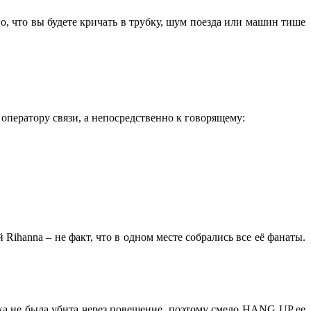
о, что вы будете кричать в трубку, шум поезда или машин тише
 оператору связи, а непосредственно к говорящему:
Rihanna – не факт, что в одном месте собрались все её фанаты.
бка не была убита через повешение, поэтому смело HANG UP ее