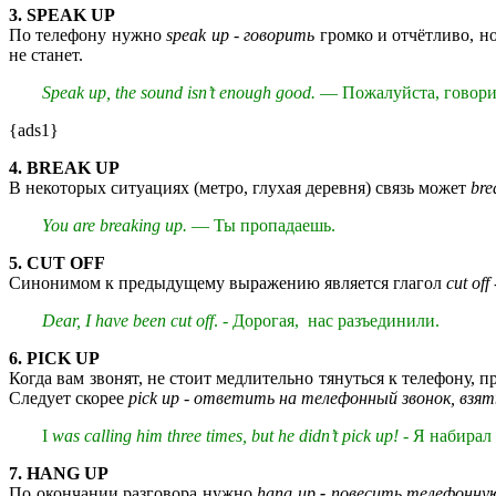
3. SPEAK UP
По телефону нужно
speak up - говорить
громко и отчётливо, но
не станет.
Speak up, the sound isn’t enough good.
— Пожалуйста, говорит
{ads1}
4. BREAK UP
В некоторых ситуациях (метро, глухая деревня) связь может
bre
You are breaking up.
— Ты пропадаешь.
5. СUT OFF
Синонимом к предыдущему выражению является глагол
cut off
Dear, I have been cut off
. - Дорогая, нас разъединили.
6. PICK UP
Когда вам звонят, не стоит медлительно тянуться к телефону, 
Следует скорее
pick up
-
ответить на телефонный звонок, взят
I
was calling him three times, but he didn’t pick up!
- Я набирал 
7. HANG UP
По окончании разговора нужно
hang up
-
повесить телефонную