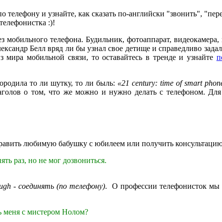
 телефону и узнайте, как сказать по-английски "звонить", "пер
телефонистка :)!
ез мобильного телефона. Будильник, фотоаппарат, видеокамера, 
ександр Белл вряд ли бы узнал свое детище и справедливо зада
 мира мобильной связи, то оставайтесь в тренде и узнайте
п
ородила то ли шутку, то ли быль:
«21 century: time of smart phon
голов о том, что же можно и нужно делать с телефоном. Для
оздравить любимую бабушку с юбилеем или получить консультацию
ять раз, но не мог дозвониться.
ough
-
соединять (по телефону)
. О профессии телефонисток мы у
 меня с мистером Нолом?