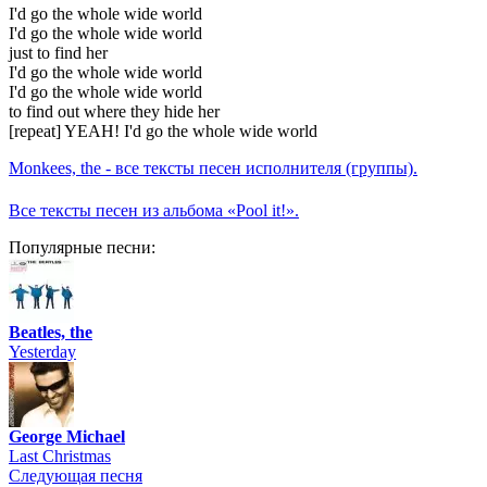
I'd go the whole wide world
I'd go the whole wide world
just to find her
I'd go the whole wide world
I'd go the whole wide world
to find out where they hide her
[repeat] YEAH! I'd go the whole wide world
Monkees, the - все тексты песен исполнителя (группы).
Все тексты песен из альбома «Pool it!».
Популярные песни:
Beatles, the
Yesterday
George Michael
Last Christmas
Следующая песня