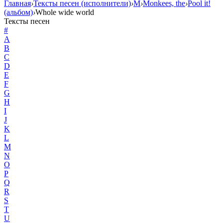
Главная
›
Тексты песен (исполнители)
›
M
›
Monkees, the
›
Pool it!
(альбом)
›
Whole wide world
Тексты песен
#
A
B
C
D
E
F
G
H
I
J
K
L
M
N
O
P
Q
R
S
T
U