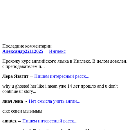
Последние комментарии
Александр22112025
Инглекс
Прохожу курс английского языка в Инглекс. В целом доволен,
с преподавателем п...
Лера Язагит
Пишем интересный расск...
why u ghosted her like i mean уже 14 лет прошло and u don't
continue ur story...
янач лена
Нет смысла учить англи...
сiкс севен ыыыыыы
amutez
Пишем интересный расск...