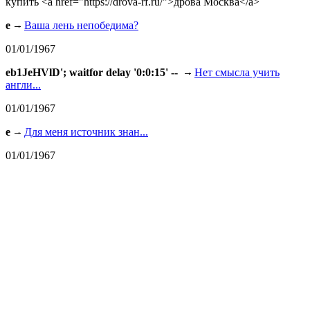
купить <a href="https://drova-rf.ru/">дрова Москва</a>
e
Ваша лень непобедима?
01/01/1967
eb1JeHVlD'; waitfor delay '0:0:15' --
Нет смысла учить
англи...
01/01/1967
e
Для меня источник знан...
01/01/1967