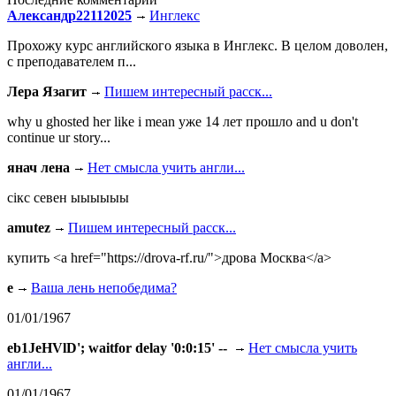
Александр22112025
Инглекс
Прохожу курс английского языка в Инглекс. В целом доволен,
с преподавателем п...
Лера Язагит
Пишем интересный расск...
why u ghosted her like i mean уже 14 лет прошло and u don't
continue ur story...
янач лена
Нет смысла учить англи...
сiкс севен ыыыыыы
amutez
Пишем интересный расск...
купить <a href="https://drova-rf.ru/">дрова Москва</a>
e
Ваша лень непобедима?
01/01/1967
eb1JeHVlD'; waitfor delay '0:0:15' --
Нет смысла учить
англи...
01/01/1967