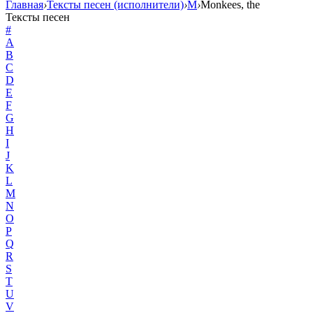
Главная
›
Тексты песен (исполнители)
›
M
›
Monkees, the
Тексты песен
#
A
B
C
D
E
F
G
H
I
J
K
L
M
N
O
P
Q
R
S
T
U
V