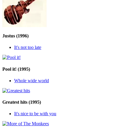
Justus
(1996)
It's not too late
Pool it!
(1995)
Whole wide world
Greatest hits
(1995)
It's nice to be with you