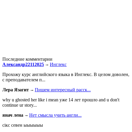
Последние комментарии
Александр22112025
Инглекс
Прохожу курс английского языка в Инглекс. В целом доволен,
с преподавателем п...
Лера Язагит
Пишем интересный расск...
why u ghosted her like i mean уже 14 лет прошло and u don't
continue ur story...
янач лена
Нет смысла учить англи...
сiкс севен ыыыыыы