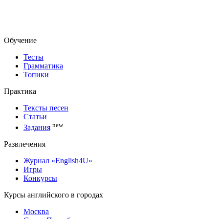
Обучение
Тесты
Грамматика
Топики
Практика
Тексты песен
Статьи
new
Задания
Развлечения
Журнал «English4U»
Игры
Конкурсы
Курсы английского в городах
Москва