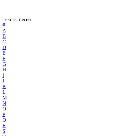
Тексты песен
#
A
B
C
D
E
F
G
H
I
J
K
L
M
N
O
P
Q
R
S
T