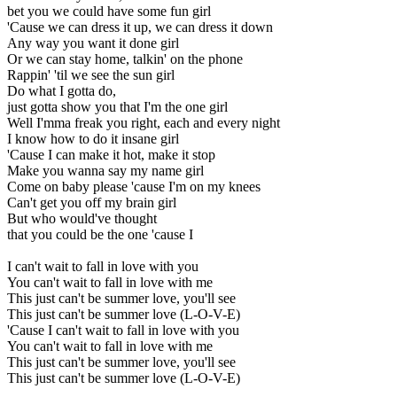
bet you we could have some fun girl
'Cause we can dress it up, we can dress it down
Any way you want it done girl
Or we can stay home, talkin' on the phone
Rappin' 'til we see the sun girl
Do what I gotta do,
just gotta show you that I'm the one girl
Well I'mma freak you right, each and every night
I know how to do it insane girl
'Cause I can make it hot, make it stop
Make you wanna say my name girl
Come on baby please 'cause I'm on my knees
Can't get you off my brain girl
But who would've thought
that you could be the one 'cause I
I can't wait to fall in love with you
You can't wait to fall in love with me
This just can't be summer love, you'll see
This just can't be summer love (L-O-V-E)
'Cause I can't wait to fall in love with you
You can't wait to fall in love with me
This just can't be summer love, you'll see
This just can't be summer love (L-O-V-E)