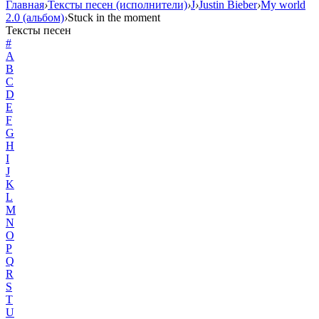
Главная
›
Тексты песен (исполнители)
›
J
›
Justin Bieber
›
My world
2.0 (альбом)
›
Stuck in the moment
Тексты песен
#
A
B
C
D
E
F
G
H
I
J
K
L
M
N
O
P
Q
R
S
T
U