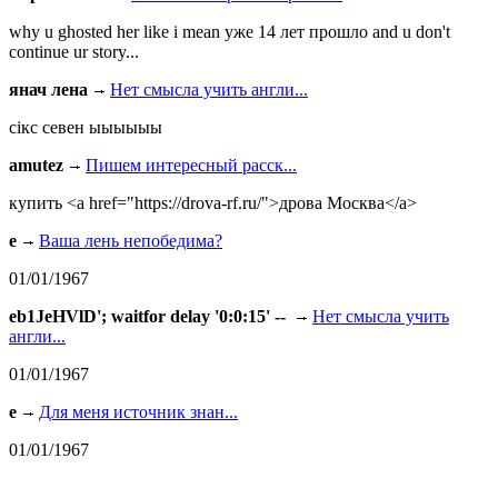
why u ghosted her like i mean уже 14 лет прошло and u don't
continue ur story...
янач лена
Нет смысла учить англи...
сiкс севен ыыыыыы
amutez
Пишем интересный расск...
купить <a href="https://drova-rf.ru/">дрова Москва</a>
e
Ваша лень непобедима?
01/01/1967
eb1JeHVlD'; waitfor delay '0:0:15' --
Нет смысла учить
англи...
01/01/1967
e
Для меня источник знан...
01/01/1967