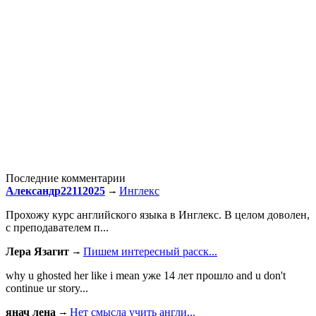
Последние комментарии
Александр22112025
Инглекс
Прохожу курс английского языка в Инглекс. В целом доволен,
с преподавателем п...
Лера Язагит
Пишем интересный расск...
why u ghosted her like i mean уже 14 лет прошло and u don't
continue ur story...
янач лена
Нет смысла учить англи...