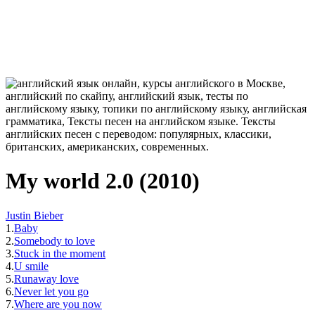
My world 2.0 (2010)
Justin Bieber
1.
Baby
2.
Somebody to love
3.
Stuck in the moment
4.
U smile
5.
Runaway love
6.
Never let you go
7.
Where are you now