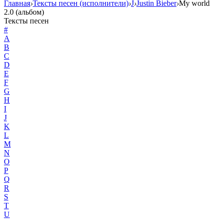
Главная
›
Тексты песен (исполнители)
›
J
›
Justin Bieber
›
My world
2.0 (альбом)
Тексты песен
#
A
B
C
D
E
F
G
H
I
J
K
L
M
N
O
P
Q
R
S
T
U