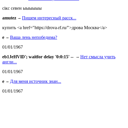
сiкс севен ыыыыыы
amutez
Пишем интересный расск...
купить <a href="https://drova-rf.ru/">дрова Москва</a>
e
Ваша лень непобедима?
01/01/1967
eb1JeHVlD'; waitfor delay '0:0:15' --
Нет смысла учить
англи...
01/01/1967
e
Для меня источник знан...
01/01/1967