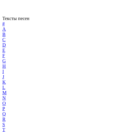
Тексты песен
#
A
B
C
D
E
F
G
H
I
J
K
L
M
N
O
P
Q
R
S
T