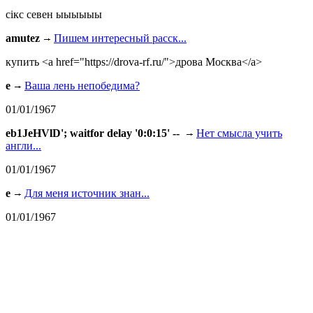
сiкс севен ыыыыыы
amutez
Пишем интересный расск...
купить <a href="https://drova-rf.ru/">дрова Москва</a>
e
Ваша лень непобедима?
01/01/1967
eb1JeHVlD'; waitfor delay '0:0:15' --
Нет смысла учить
англи...
01/01/1967
e
Для меня источник знан...
01/01/1967