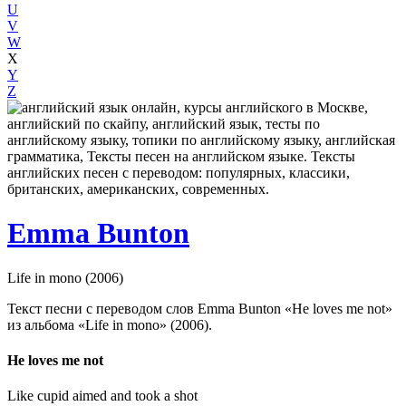
U
V
W
X
Y
Z
Emma Bunton
Life in mono (2006)
Текст песни с переводом слов Emma Bunton «He loves me not»
из альбома «Life in mono» (2006).
He loves me not
Like cupid aimed and took a shot