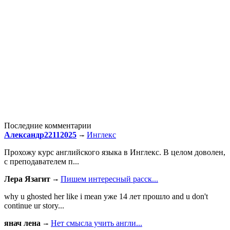
Последние комментарии
Александр22112025
Инглекс
Прохожу курс английского языка в Инглекс. В целом доволен,
с преподавателем п...
Лера Язагит
Пишем интересный расск...
why u ghosted her like i mean уже 14 лет прошло and u don't
continue ur story...
янач лена
Нет смысла учить англи...