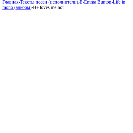
Главная
›
Тексты песен (исполнители)
›
E
›
Emma Bunton
›
Life in
mono (альбом)
›
He loves me not