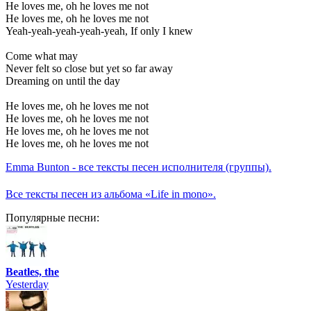
He loves me, oh he loves me not
He loves me, oh he loves me not
Yeah-yeah-yeah-yeah-yeah, If only I knew
Come what may
Never felt so close but yet so far away
Dreaming on until the day
He loves me, oh he loves me not
He loves me, oh he loves me not
He loves me, oh he loves me not
He loves me, oh he loves me not
Emma Bunton - все тексты песен исполнителя (группы).
Все тексты песен из альбома «Life in mono».
Популярные песни:
Beatles, the
Yesterday