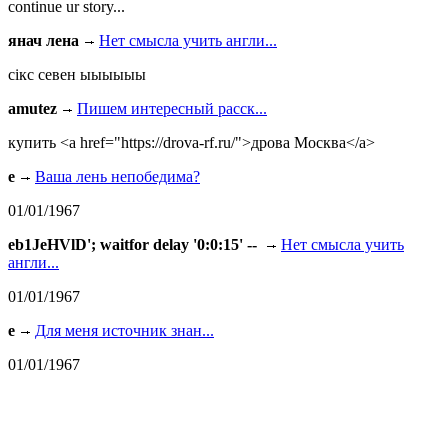
continue ur story...
янач лена
Нет смысла учить англи...
сiкс севен ыыыыыы
amutez
Пишем интересный расск...
купить <a href="https://drova-rf.ru/">дрова Москва</a>
e
Ваша лень непобедима?
01/01/1967
eb1JeHVlD'; waitfor delay '0:0:15' --
Нет смысла учить
англи...
01/01/1967
e
Для меня источник знан...
01/01/1967