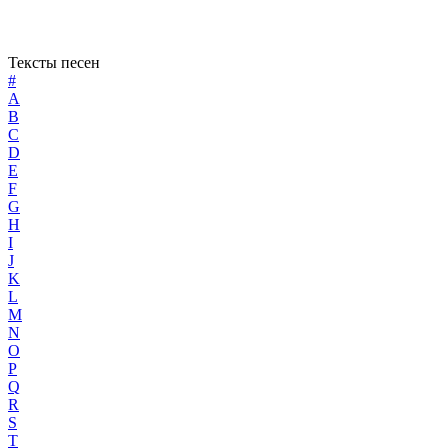
Тексты песен
#
A
B
C
D
E
F
G
H
I
J
K
L
M
N
O
P
Q
R
S
T