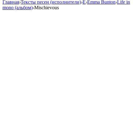
Главная
›
Тексты песен (исполнители)
›
E
›
Emma Bunton
›
Life in
mono (альбом)
›
Mischievous