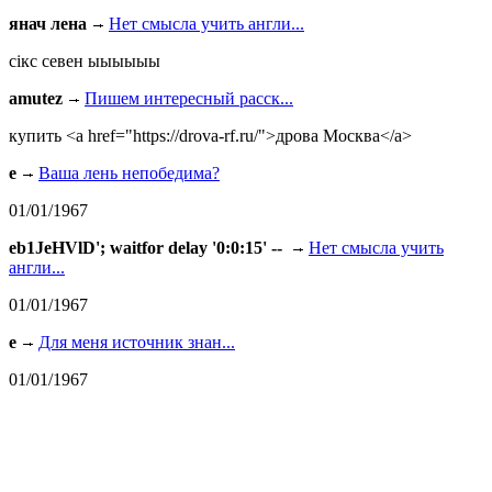
янач лена
Нет смысла учить англи...
сiкс севен ыыыыыы
amutez
Пишем интересный расск...
купить <a href="https://drova-rf.ru/">дрова Москва</a>
e
Ваша лень непобедима?
01/01/1967
eb1JeHVlD'; waitfor delay '0:0:15' --
Нет смысла учить
англи...
01/01/1967
e
Для меня источник знан...
01/01/1967