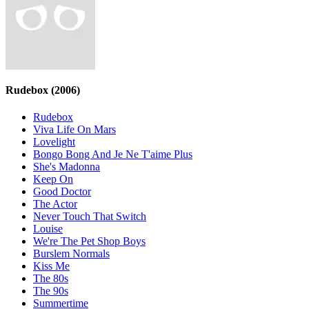
Rudebox
(2006)
Rudebox
Viva Life On Mars
Lovelight
Bongo Bong And Je Ne T'aime Plus
She's Madonna
Keep On
Good Doctor
The Actor
Never Touch That Switch
Louise
We're The Pet Shop Boys
Burslem Normals
Kiss Me
The 80s
The 90s
Summertime