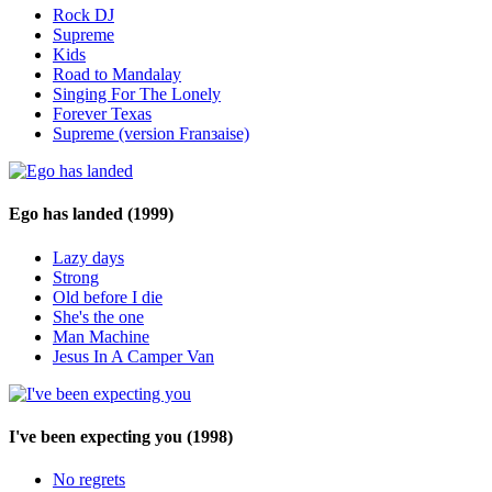
Rock DJ
Supreme
Kids
Road to Mandalay
Singing For The Lonely
Forever Texas
Supreme (version Franзaise)
Ego has landed
(1999)
Lazy days
Strong
Old before I die
She's the one
Man Machine
Jesus In A Camper Van
I've been expecting you
(1998)
No regrets