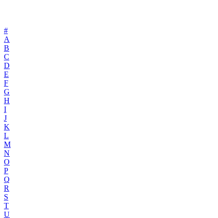
#
A
B
C
D
E
F
G
H
I
J
K
L
M
N
O
P
Q
R
S
T
U