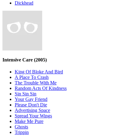
Dickhead
Intensive Care
(2005)
King Of Bloke And Bird
A Place To Crash
The Trouble With Me
Random Acts Of Kindness
Sin Sin Sin
Your Gay Friend
Please Don't Die
Advertising Space
Spread Your Wings
Make Me Pure
Ghosts
Trippin