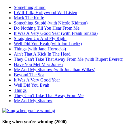
Something stupid
I Will Talk, Hollywood Will Listen
Mack The Knife
Something Stupid (with Nicole Kidman)
Do Nothing Till You Hear From Me
It Was A Very Good Year (with Frank Sinatra)
Straighten Up And Fly Right
Well Did You Evah (with Jon Lovitz)
Things (with Jane Horrocks)
Ain't That A Kick In The Head
They Can't Take That Away From Me (with Rupert Everett)
Have You Met Miss Jones?
Me And My Shadow (with Jonathan Wilkes)
Beyond The Sea
It Was A Very Good Year
Well Did You Evah
Things
They Can't Take That Away From Me
Me And My Shadow
Sing when you're winning
(2000)