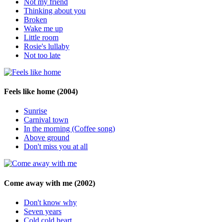
Not my friend
Thinking about you
Broken
Wake me up
Little room
Rosie's lullaby
Not too late
Feels like home
(2004)
Sunrise
Carnival town
In the morning (Coffee song)
Above ground
Don't miss you at all
Come away with me
(2002)
Don't know why
Seven years
Cold cold heart