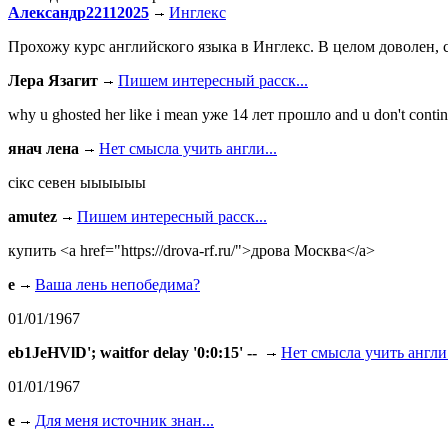
Александр22112025
Инглекс
Прохожу курс английского языка в Инглекс. В целом доволен, с
Лера Язагит
Пишем интересный расск...
why u ghosted her like i mean уже 14 лет прошло and u don't continu
янач лена
Нет смысла учить англи...
сiкс севен ыыыыыы
amutez
Пишем интересный расск...
купить <a href="https://drova-rf.ru/">дрова Москва</a>
e
Ваша лень непобедима?
01/01/1967
eb1JeHVlD'; waitfor delay '0:0:15' --
Нет смысла учить англи.
01/01/1967
e
Для меня источник знан...