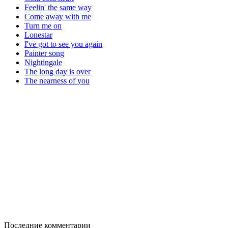
Feelin' the same way
Come away with me
Turn me on
Lonestar
I've got to see you again
Painter song
Nightingale
The long day is over
The nearness of you
Последние комментарии