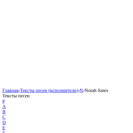
Главная
›
Тексты песен (исполнители)
›
N
›
Norah Jones
Тексты песен
#
A
B
C
D
E