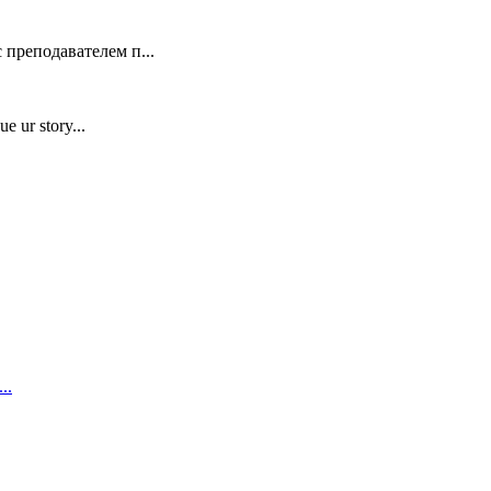
 преподавателем п...
e ur story...
..