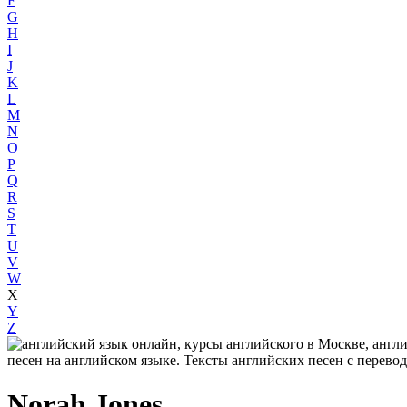
F
G
H
I
J
K
L
M
N
O
P
Q
R
S
T
U
V
W
X
Y
Z
Norah Jones