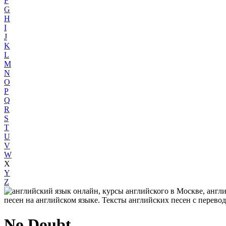
F
G
H
I
J
K
L
M
N
O
P
Q
R
S
T
U
V
W
X
Y
Z
No Doubt