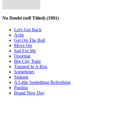
No Doubt (self Titled)
(1991)
Let's Get Back
Ache
Get On The Ball
Move On
Sad For Me
Doormat
Big City Train
Trapped In A Box
Sometimes
Sinking
A Little Something Refreshing
Paulina
Brand New Day