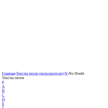
Главная
›
Тексты песен (исполнители)
›
N
›
No Doubt
Тексты песен
#
A
B
C
D
E