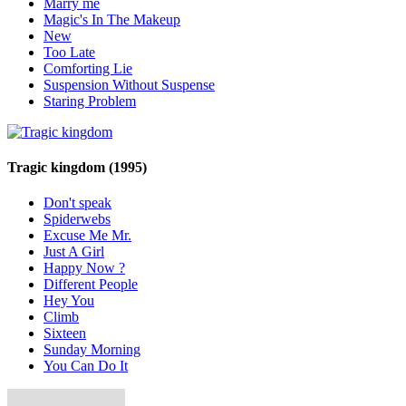
Marry me
Magic's In The Makeup
New
Too Late
Comforting Lie
Suspension Without Suspense
Staring Problem
Tragic kingdom
(1995)
Don't speak
Spiderwebs
Excuse Me Mr.
Just A Girl
Happy Now ?
Different People
Hey You
Climb
Sixteen
Sunday Morning
You Can Do It