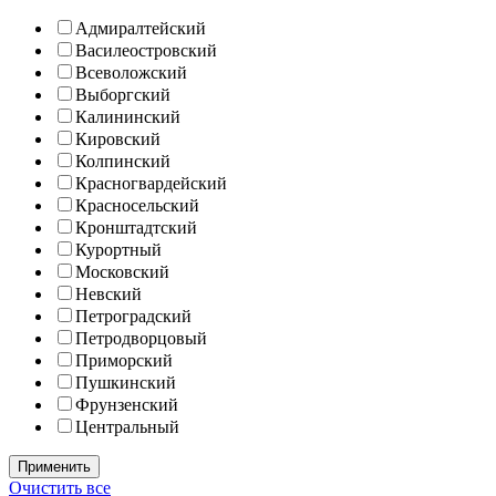
Адмиралтейский
Василеостровский
Всеволожский
Выборгский
Калининский
Кировский
Колпинский
Красногвардейский
Красносельский
Кронштадтский
Курортный
Московский
Невский
Петроградский
Петродворцовый
Приморский
Пушкинский
Фрунзенский
Центральный
Очистить все