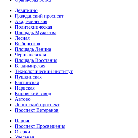
Девяткино
Гражданский проспект
Академическая
Политехническая
Площадь Мужества
Лесная
Выборгская
Площадь Ленина
Чернышевская
Площадь Восстания
Владимирская
Технологический институт
Пушкинская
Балтийская
Нарвская
Кировский завод
Автово
Ленинский проспект
Проспект Ветеранов
Парнас
Проспект Просвещения
Озерки
Удельная