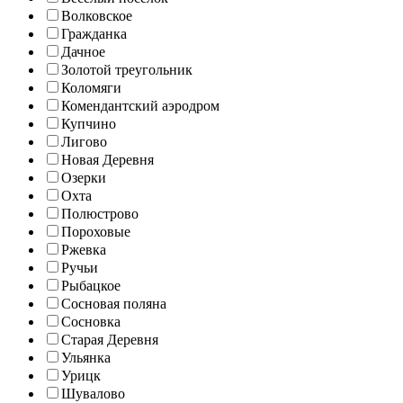
Волковское
Гражданка
Дачное
Золотой треугольник
Коломяги
Комендантский аэродром
Купчино
Лигово
Новая Деревня
Озерки
Охта
Полюстрово
Пороховые
Ржевка
Ручьи
Рыбацкое
Сосновая поляна
Сосновка
Старая Деревня
Ульянка
Урицк
Шувалово