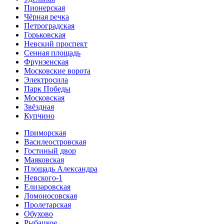
Пионерская
Чёрная речка
Петроградская
Горьковская
Невский проспект
Сенная площадь
Фрунзенская
Московские ворота
Электросила
Парк Победы
Московская
Звёздная
Купчино
Приморская
Василеостровская
Гостиный двор
Маяковская
Площадь Александра
Невского-1
Елизаровская
Ломоносовская
Пролетарская
Обухово
Рыбацкое