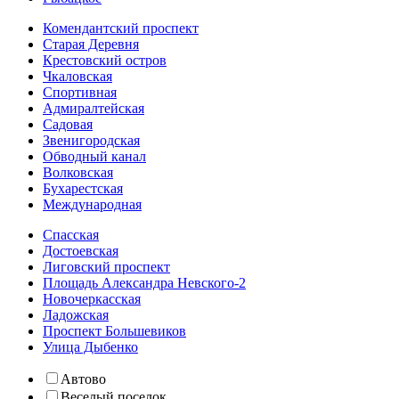
Комендантский проспект
Старая Деревня
Крестовский остров
Чкаловская
Спортивная
Адмиралтейская
Садовая
Звенигородская
Обводный канал
Волковская
Бухарестская
Международная
Спасская
Достоевская
Лиговский проспект
Площадь Александра Невского-2
Новочеркасская
Ладожская
Проспект Большевиков
Улица Дыбенко
Автово
Веселый поселок