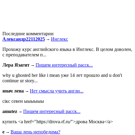
Последние комментарии
Александр22112025
Инглекс
Прохожу курс английского языка в Инглекс. В целом доволен,
с преподавателем п...
Лера Язагит
Пишем интересный расск...
why u ghosted her like i mean уже 14 лет прошло and u don't
continue ur story...
янач лена
Нет смысла учить англи...
сiкс севен ыыыыыы
amutez
Пишем интересный расск...
купить <a href="https://drova-rf.ru/">дрова Москва</a>
e
Ваша лень непобедима?