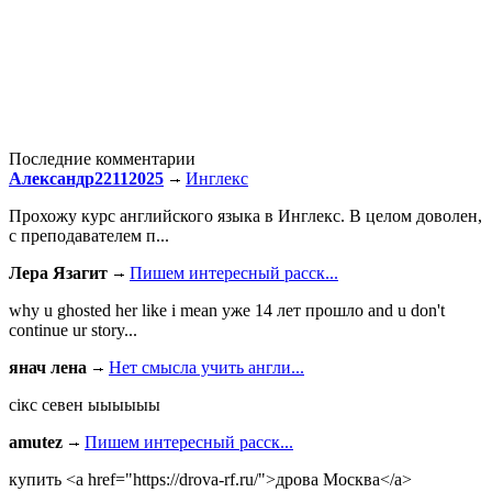
Последние комментарии
Александр22112025
Инглекс
Прохожу курс английского языка в Инглекс. В целом доволен,
с преподавателем п...
Лера Язагит
Пишем интересный расск...
why u ghosted her like i mean уже 14 лет прошло and u don't
continue ur story...
янач лена
Нет смысла учить англи...
сiкс севен ыыыыыы
amutez
Пишем интересный расск...
купить <a href="https://drova-rf.ru/">дрова Москва</a>