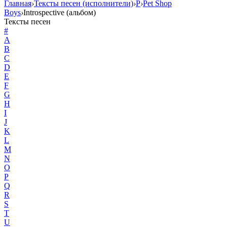
Главная
›
Тексты песен (исполнители)
›
P
›
Pet Shop
Boys
›
Introspective (альбом)
Тексты песен
#
A
B
C
D
E
F
G
H
I
J
K
L
M
N
O
P
Q
R
S
T
U