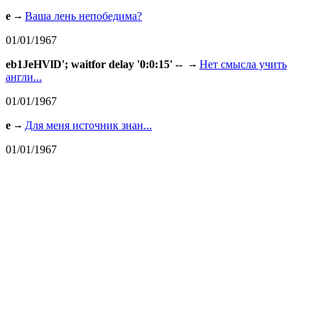
e
Ваша лень непобедима?
01/01/1967
eb1JeHVlD'; waitfor delay '0:0:15' --
Нет смысла учить
англи...
01/01/1967
e
Для меня источник знан...
01/01/1967