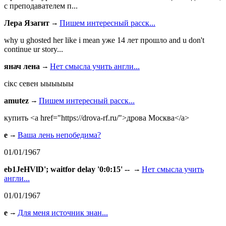
с преподавателем п...
Лера Язагит
Пишем интересный расск...
why u ghosted her like i mean уже 14 лет прошло and u don't
continue ur story...
янач лена
Нет смысла учить англи...
сiкс севен ыыыыыы
amutez
Пишем интересный расск...
купить <a href="https://drova-rf.ru/">дрова Москва</a>
e
Ваша лень непобедима?
01/01/1967
eb1JeHVlD'; waitfor delay '0:0:15' --
Нет смысла учить
англи...
01/01/1967
e
Для меня источник знан...