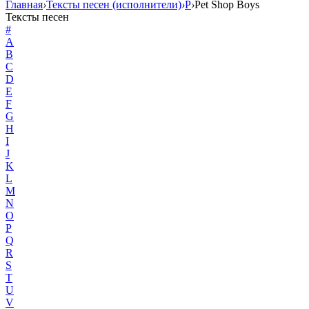
Главная
›
Тексты песен (исполнители)
›
P
›
Pet Shop Boys
Тексты песен
#
A
B
C
D
E
F
G
H
I
J
K
L
M
N
O
P
Q
R
S
T
U
V