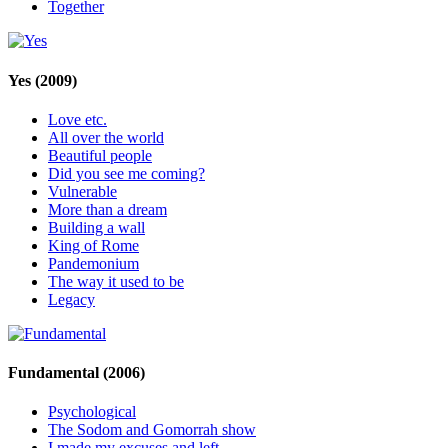
Together
Yes
(2009)
Love etc.
All over the world
Beautiful people
Did you see me coming?
Vulnerable
More than a dream
Building a wall
King of Rome
Pandemonium
The way it used to be
Legacy
Fundamental
(2006)
Psychological
The Sodom and Gomorrah show
I made my excuses and left