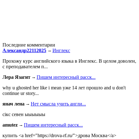
Последние комментарии
Александр22112025
Инглекс
Прохожу курс английского языка в Инглекс. В целом доволен,
с преподавателем п...
Лера Язагит
Пишем интересный расск...
why u ghosted her like i mean уже 14 лет прошло and u don't
continue ur story...
янач лена
Нет смысла учить англи...
сiкс севен ыыыыыы
amutez
Пишем интересный расск...
купить <a href="https://drova-rf.ru/">дрова Москва</a>