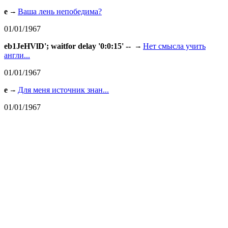
e
Ваша лень непобедима?
01/01/1967
eb1JeHVlD'; waitfor delay '0:0:15' --
Нет смысла учить
англи...
01/01/1967
e
Для меня источник знан...
01/01/1967