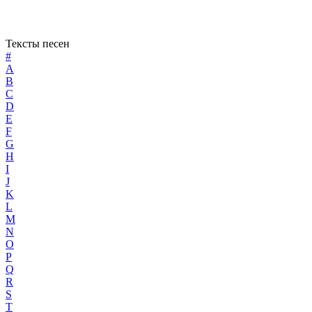
Тексты песен
#
A
B
C
D
E
F
G
H
I
J
K
L
M
N
O
P
Q
R
S
T