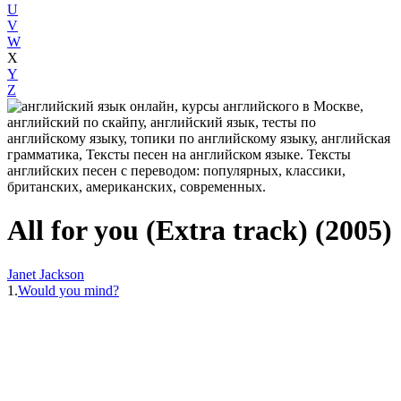
U
V
W
X
Y
Z
All for you (Extra track) (2005)
Janet Jackson
1.
Would you mind?