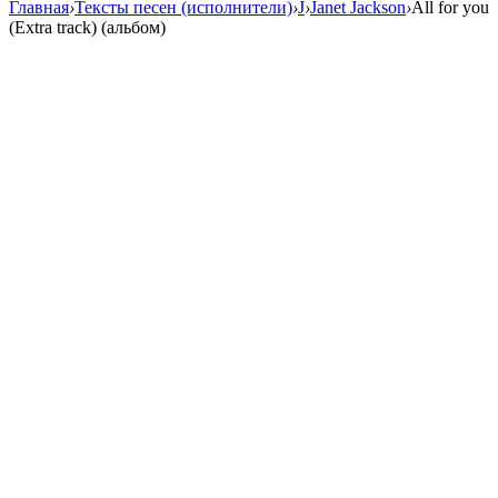
Главная
›
Тексты песен (исполнители)
›
J
›
Janet Jackson
›
All for you
(Extra track) (альбом)