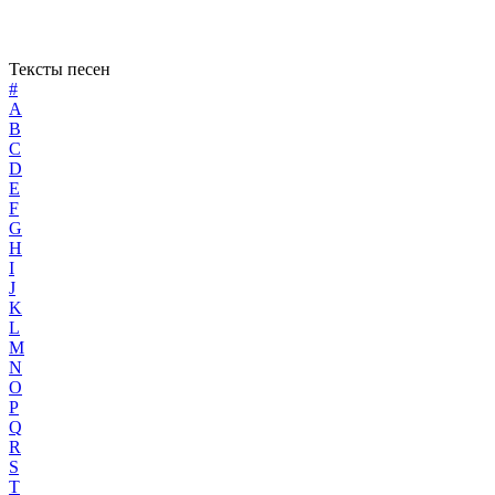
Тексты песен
#
A
B
C
D
E
F
G
H
I
J
K
L
M
N
O
P
Q
R
S
T