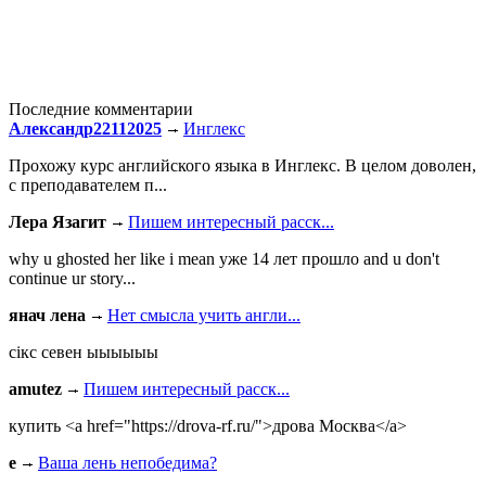
Последние комментарии
Александр22112025
Инглекс
Прохожу курс английского языка в Инглекс. В целом доволен,
с преподавателем п...
Лера Язагит
Пишем интересный расск...
why u ghosted her like i mean уже 14 лет прошло and u don't
continue ur story...
янач лена
Нет смысла учить англи...
сiкс севен ыыыыыы
amutez
Пишем интересный расск...
купить <a href="https://drova-rf.ru/">дрова Москва</a>
e
Ваша лень непобедима?