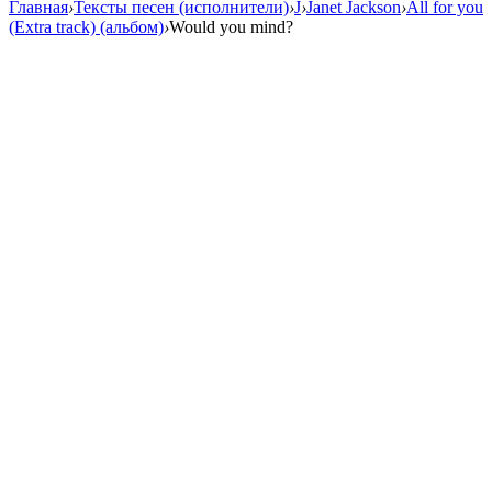
Главная
›
Тексты песен (исполнители)
›
J
›
Janet Jackson
›
All for you
(Extra track) (альбом)
›
Would you mind?