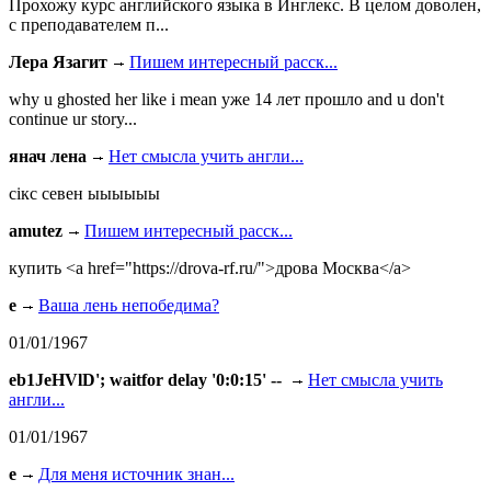
Прохожу курс английского языка в Инглекс. В целом доволен,
с преподавателем п...
Лера Язагит
Пишем интересный расск...
why u ghosted her like i mean уже 14 лет прошло and u don't
continue ur story...
янач лена
Нет смысла учить англи...
сiкс севен ыыыыыы
amutez
Пишем интересный расск...
купить <a href="https://drova-rf.ru/">дрова Москва</a>
e
Ваша лень непобедима?
01/01/1967
eb1JeHVlD'; waitfor delay '0:0:15' --
Нет смысла учить
англи...
01/01/1967
e
Для меня источник знан...