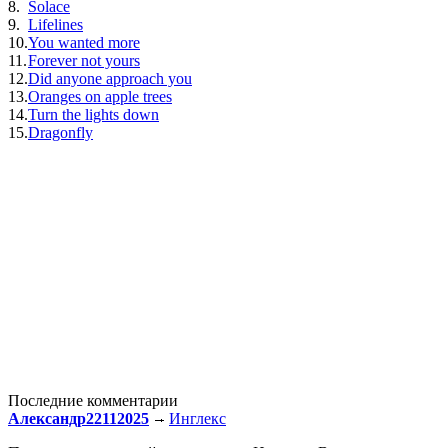
8.
Solace
9.
Lifelines
10.
You wanted more
11.
Forever not yours
12.
Did anyone approach you
13.
Oranges on apple trees
14.
Turn the lights down
15.
Dragonfly
Последние комментарии
Александр22112025
Инглекс