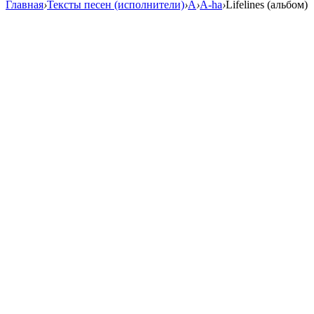
Главная
›
Тексты песен (исполнители)
›
A
›
A-ha
›
Lifelines (альбом)