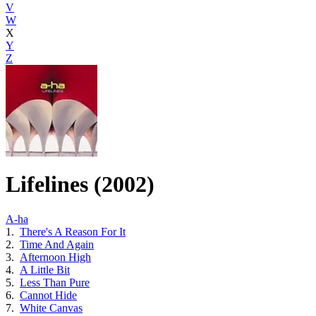
V
W
X
Y
Z
Lifelines (2002)
A-ha
1.
There's A Reason For It
2.
Time And Again
3.
Afternoon High
4.
A Little Bit
5.
Less Than Pure
6.
Cannot Hide
7.
White Canvas