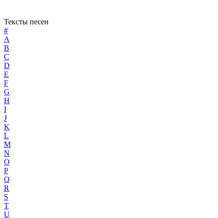
Тексты песен
#
A
B
C
D
E
F
G
H
I
J
K
L
M
N
O
P
Q
R
S
T
U