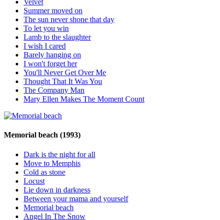
Velvet
Summer moved on
The sun never shone that day
To let you win
Lamb to the slaughter
I wish I cared
Barely hanging on
I won't forget her
You'll Never Get Over Me
Thought That It Was You
The Company Man
Mary Ellen Makes The Moment Count
Memorial beach
(1993)
Dark is the night for all
Move to Memphis
Cold as stone
Locust
Lie down in darkness
Between your mama and yourself
Memorial beach
Angel In The Snow