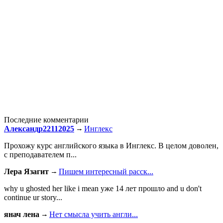
Последние комментарии
Александр22112025
Инглекс
Прохожу курс английского языка в Инглекс. В целом доволен,
с преподавателем п...
Лера Язагит
Пишем интересный расск...
why u ghosted her like i mean уже 14 лет прошло and u don't
continue ur story...
янач лена
Нет смысла учить англи...