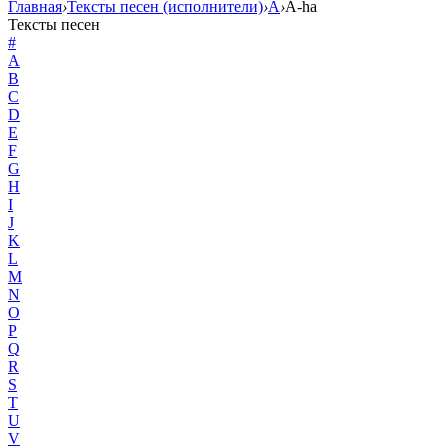
Главная
›
Тексты песен (исполнители)
›
A
›
A-ha
Тексты песен
#
A
B
C
D
E
F
G
H
I
J
K
L
M
N
O
P
Q
R
S
T
U
V