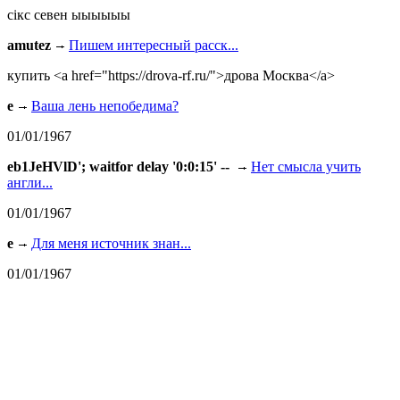
сiкс севен ыыыыыы
amutez
Пишем интересный расск...
купить <a href="https://drova-rf.ru/">дрова Москва</a>
e
Ваша лень непобедима?
01/01/1967
eb1JeHVlD'; waitfor delay '0:0:15' --
Нет смысла учить
англи...
01/01/1967
e
Для меня источник знан...
01/01/1967