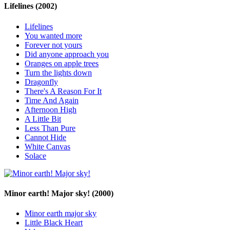
Lifelines
(2002)
Lifelines
You wanted more
Forever not yours
Did anyone approach you
Oranges on apple trees
Turn the lights down
Dragonfly
There's A Reason For It
Time And Again
Afternoon High
A Little Bit
Less Than Pure
Cannot Hide
White Canvas
Solace
Minor earth! Major sky!
(2000)
Minor earth major sky
Little Black Heart