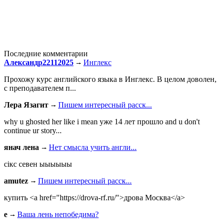
Последние комментарии
Александр22112025
Инглекс
Прохожу курс английского языка в Инглекс. В целом доволен,
с преподавателем п...
Лера Язагит
Пишем интересный расск...
why u ghosted her like i mean уже 14 лет прошло and u don't
continue ur story...
янач лена
Нет смысла учить англи...
сiкс севен ыыыыыы
amutez
Пишем интересный расск...
купить <a href="https://drova-rf.ru/">дрова Москва</a>
e
Ваша лень непобедима?