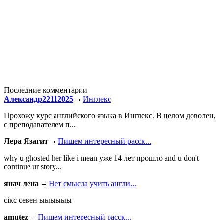
Последние комментарии
Александр22112025
Инглекс
Прохожу курс английского языка в Инглекс. В целом доволен,
с преподавателем п...
Лера Язагит
Пишем интересный расск...
why u ghosted her like i mean уже 14 лет прошло and u don't
continue ur story...
янач лена
Нет смысла учить англи...
сiкс севен ыыыыыы
amutez
Пишем интересный расск...