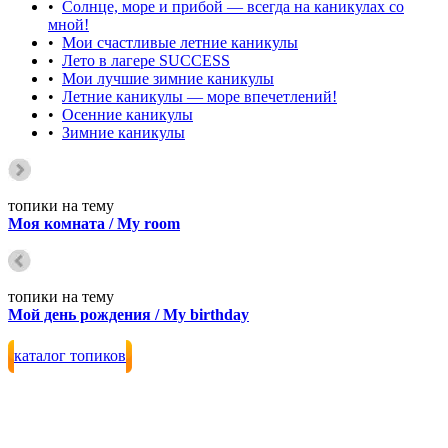
•
Солнце, море и прибой — всегда на каникулах со
мной!
•
Мои счастливые летние каникулы
•
Лето в лагере SUCCESS
•
Мои лучшие зимние каникулы
•
Летние каникулы — море впечетлений!
•
Осенние каникулы
•
Зимние каникулы
топики на тему
Моя комната / My room
топики на тему
Мой день рождения / My birthday
каталог топиков