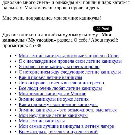
довольно много снега» и однажды мы пошли в парк кататься
на лыжах. Мы там очень хорошо провели день.
Мне очень понравились мои зимние каникулы!
Другие топики по английскому языку на тему
«Мои
каникулы / My vacation»
раздела О себе / About myself:
просмотров: 45738
•
Мои летние каникулы, которые я провел в Сочи
•
Я с наслаждением провела свои летние каникулы
•
Я провел свои каникулы очень хорошо
•
С нетерпением жду следующие летние каникулы
•
Как я провел летние каникулы
•
Лето я провела очень весело и интересно
•
Все люди очень любят летние каникулы
•
Мои зимние каникулы в Москве
•
Зимние каникулы не хуже летних
•
Как я провожу свои зимние каникулы
•
Зимние каникулы - это возможность выспаться
•
Мои неудачные летние каникулы
•
Мои летние каникулы
•
Мои самые лучшие каникулы в летнем лагере
•
Время отдыха, веселья и путешествий