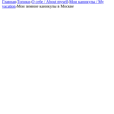
Главная
›
Топики
›
О себе / About myself
›
Мои каникулы / My
vacation
›
Мои зимние каникулы в Москве