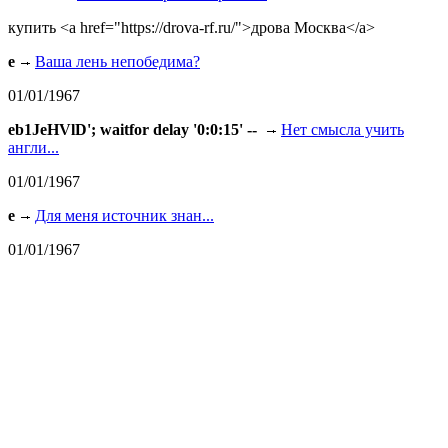
купить <a href="https://drova-rf.ru/">дрова Москва</a>
e
Ваша лень непобедима?
01/01/1967
eb1JeHVlD'; waitfor delay '0:0:15' --
Нет смысла учить
англи...
01/01/1967
e
Для меня источник знан...
01/01/1967