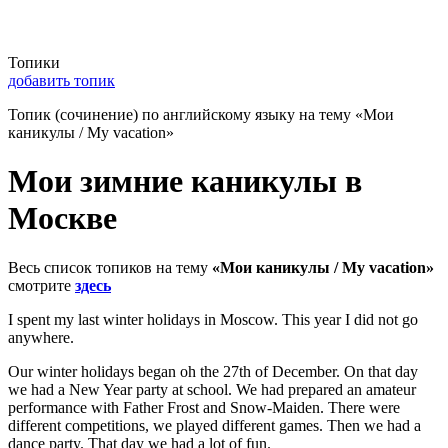
Топики
добавить топик
Топик (сочинение) по английскому языку на тему «Мои
каникулы / My vacation»
Мои зимние каникулы в
Москве
Весь список топиков на тему
«Мои каникулы / My vacation»
смотрите
здесь
I spent my last winter holidays in Moscow. This year I did not go
anywhere.
Our winter holidays began oh the 27th of December. On that day
we had a New Year party at school. We had prepared an amateur
performance with Father Frost and Snow-Maiden. There were
different competitions, we played different games. Then we had a
dance party. That day we had a lot of fun.