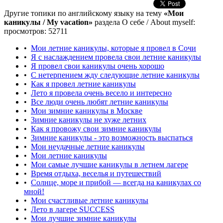
Другие топики по английскому языку на тему
«Мои
каникулы / My vacation»
раздела О себе / About myself:
просмотров: 52711
•
Мои летние каникулы, которые я провел в Сочи
•
Я с наслаждением провела свои летние каникулы
•
Я провел свои каникулы очень хорошо
•
С нетерпением жду следующие летние каникулы
•
Как я провел летние каникулы
•
Лето я провела очень весело и интересно
•
Все люди очень любят летние каникулы
•
Мои зимние каникулы в Москве
•
Зимние каникулы не хуже летних
•
Как я провожу свои зимние каникулы
•
Зимние каникулы - это возможность выспаться
•
Мои неудачные летние каникулы
•
Мои летние каникулы
•
Мои самые лучшие каникулы в летнем лагере
•
Время отдыха, веселья и путешествий
•
Солнце, море и прибой — всегда на каникулах со
мной!
•
Мои счастливые летние каникулы
•
Лето в лагере SUCCESS
•
Мои лучшие зимние каникулы