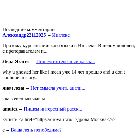
Последние комментарии
Александр22112025
Инглекс
Прохожу курс английского языка в Инглекс. В целом доволен,
с преподавателем п...
Лера Язагит
Пишем интересный расск...
why u ghosted her like i mean уже 14 лет прошло and u don't
continue ur story...
янач лена
Нет смысла учить англи...
сiкс севен ыыыыыы
amutez
Пишем интересный расск...
купить <a href="https://drova-rf.ru/">дрова Москва</a>
e
Ваша лень непобедима?