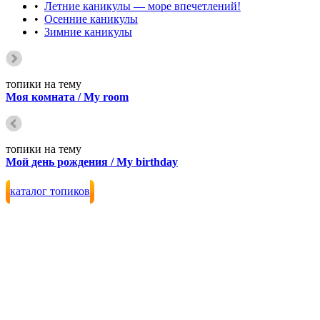
•
Летние каникулы — море впечетлений!
•
Осенние каникулы
•
Зимние каникулы
топики на тему
Моя комната / My room
топики на тему
Мой день рождения / My birthday
каталог топиков