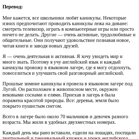
Перевод:
Мне кажется, все школьники любят каникулы. Некоторые
изних предпочитают проводить каникулы лежа на диване:
смотреть телевизор, играть в компьютерные игры или просто
ничего не делать. Другие — очень активные, трудолюбивые и
общительные. Они получают удовольствие познавая новое,
читая книги и заводя новых друзей.
Я — очень деятельная и активная. Я хочу увидеть мир и
много знать. Поэтому я учу английский язык и каждый
каникулы провожу в языковом лагере, где я могу отдохнуть,
повеселиться и улучшить свой разговорный английский.
Прошлые зимние каникулы я провела в языковом лагере под
Лугой. Он расположен в живописном месте, окружен
вековыми соснами и елями. Приехав в лагерь я была
поражена красотой природы. Все: деревья, земля было
покрыто пушистым снегом.
Всего в лагере было около 70 мальчиков и девочек разного
возраста. Мы жили в удобных двухместных номерах.
Каждый день мы рано вставали, ездили на лошадях, посещали
театральный и танцевальный кружки и уроки английского.