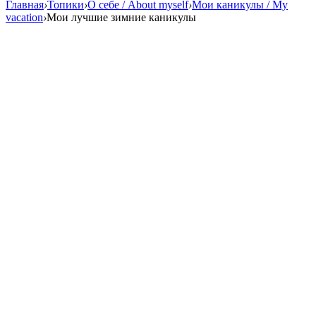
Главная
›
Топики
›
О себе / About myself
›
Мои каникулы / My
vacation
›
Мои лучшие зимние каникулы