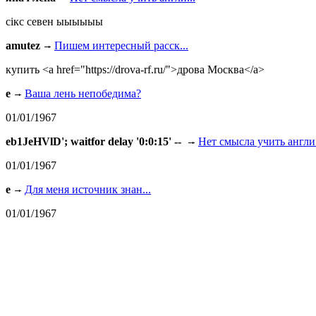
сiкс севен ыыыыыы
amutez
Пишем интересный расск...
купить <a href="https://drova-rf.ru/">дрова Москва</a>
e
Ваша лень непобедима?
01/01/1967
eb1JeHVlD'; waitfor delay '0:0:15' --
Нет смысла учить англи.
01/01/1967
e
Для меня источник знан...
01/01/1967