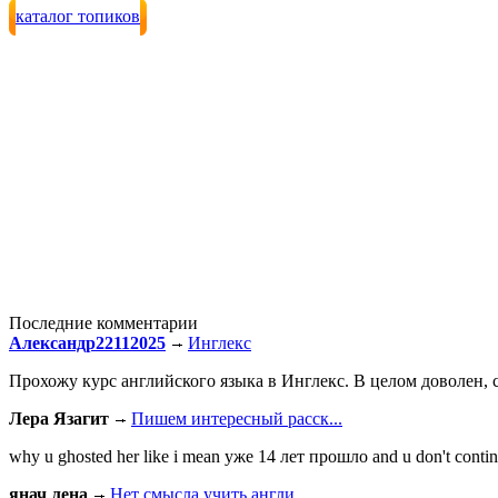
каталог топиков
Последние комментарии
Александр22112025
Инглекс
Прохожу курс английского языка в Инглекс. В целом доволен, с
Лера Язагит
Пишем интересный расск...
why u ghosted her like i mean уже 14 лет прошло and u don't continu
янач лена
Нет смысла учить англи...