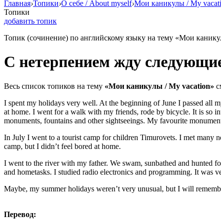
Главная
›
Топики
›
О себе / About myself
›
Мои каникулы / My vacat
Топики
добавить топик
Топик (сочинение) по английскому языку на тему «Мои каникул
С нетерпением жду следующи
Весь список топиков на тему
«Мои каникулы / My vacation»
с
I spent my holidays very well. At the beginning of June I passed all
at home. I went for a walk with my friends, rode by bicycle. It is so int
monuments, fountains and other sightseeings. My favourite monument is 
In July I went to a tourist camp for children Timurovets. I met many n
camp, but I didn’t feel bored at home.
I went to the river with my father. We swam, sunbathed and hunted for
and hometasks. I studied radio electronics and programming. It was ve
Maybe, my summer holidays weren’t very unusual, but I will remembe
Перевод: