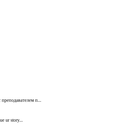
 преподавателем п...
e ur story...