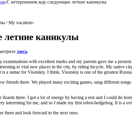
ion
›
С нетерпением жду следующие летние каникулы
ы / My vacation»
е летние каникулы
мотрите
здесь
 my examinations with excellent marks and my parents gave me a present
eresting to visit new places in the city, by riding bicycle. My native cit
a statue for Visotskiy. I think, Visotskiy is one of the greatest Russi
ew friends there. We played many exciting games, sang different songs a
 lizards there. I got a lot of energy by having a rest and I could do b
ry interesting for me, and so I made my first robot-hedgehog. It is a v
r them and look forward to the next ones.