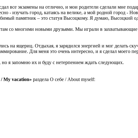
сдал все экзамены на отлично, и мои родители сделали мне под
есно - изучать город, катаясь на велике, а мой родной город - Н
бимый памятник – это статуя Высоцкому. Я думаю, Высоцкий од
я там со многими новыми друзьями. Мы играли в захватывающие 
лись на ящериц. Отдыхая, я зарядился энергией и мог делать ск
ммирование. Для меня это очень интересно, и я сделал моего п
но я запомню их и буду с нетерпением ждать следующих.
 My vacation»
раздела О себе / About myself: