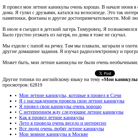
Я провел мои летние каникулы очень хорошо. В начале июня я 
дома. Я гулял с друзьями, катался на велосипеде. Это так интер
памятники, фонтаны и другие достопримечательности. Мой лю
В июле я съездил в детский лагерь Тимуровец. Я познакомилс
Было грустно уезжать из лагеря, но дома я тоже не скучал.
Мы ездили с папой на речку. Там мы плавали, загорали и охоти
другие домашние задания. Я изучал радиоэлектронику и програ
Может быть, мои летние каникулы не были очень необычными, 
Другие топики по английскому языку на тему
«Мои каникулы /
просмотров: 62819
•
Мои летние каникулы, которые я провел в Сочи
•
Я с наслаждением провела свои летние каникулы
•
Я провел свои каникулы очень хорошо
•
С нетерпением жду следующие летние каникулы
•
Как я провел летние каникулы
•
Лето я провела очень весело и интересно
•
Все люди очень любят летние каникулы
•
Мои зимние каникулы в Москве