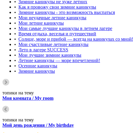
•
Зимние каникулы не хуже летних
•
Как я провожу свои зимние каникулы
•
Зимние каникулы - это возможность выспаться
•
Мои неудачные летние каникулы
•
Мои летние каникулы
•
Мои самые лучшие каникулы в летнем лагере
•
Время отдыха, веселья и путешествий
•
Солнце, море и прибой — всегда на каникулах со мной
•
Мои счастливые летние каникулы
•
Лето в лагере SUCCESS
•
Мои лучшие зимние каникулы
•
Летние каникулы — море впечетлений!
•
Осенние каникулы
•
Зимние каникулы
топики на тему
Моя комната / My room
топики на тему
Мой день рождения / My birthday