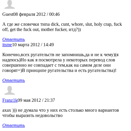
Guest
08 февраля 2012 / 00:46
А где же словечки типа dick, cunt, whore, slut, holy crap, fuck
off, get the fuck out, mother fucker, итд?))
Ответить
itsme
10 марта 2012 / 14:49
Конечно,всех ругательств не запомнишь,да и не к чему)(я
надеюсь)Но как я посмотрела у некоторых перевод слов
совершенно не совпадает с тем,как на самом деле они
говорят=)В принципе ругательства и есть ругательства)!
Ответить
Franz1k
09 мая 2012 / 21:37
ахах ))) не думала что у них есть столько много вариантов
чтобы выразить недовольство
Ответить