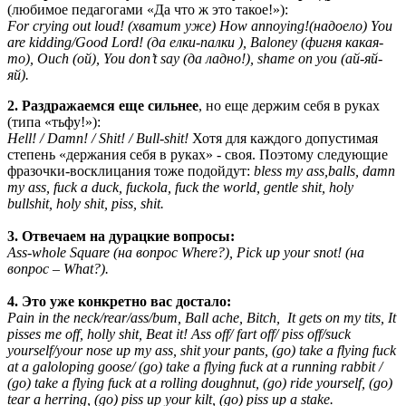
(любимое педагогами «Да что ж это такое!»):
For crying out loud! (хватит уже) How annoying!(надоело) You
are kidding/Good Lord! (да елки-палки ), Baloney (фигня какая-
то), Ouch (ой), You don’t say (да ладно!), shame on you (ай-яй-
яй).
2. Раздражаемся еще сильнее
, но еще держим себя в руках
(типа «тьфу!»):
Hell! / Damn! / Shit! / Bull-shit!
Хотя для каждого допустимая
степень «держания себя в руках» - своя. Поэтому следующие
фразочки-восклицания тоже подойдут:
bless my ass,balls, damn
my ass, fuck a duck, fuckola, fuck the world, gentle shit, holy
bullshit, holy shit, piss, shit.
3. Отвечаем на дурацкие вопросы:
Ass-whole Square (на вопрос Where?), Pick up your snot! (на
вопрос – What?).
4. Это уже конкретно вас достало:
Pain in the neck/rear/ass/bum, Ball ache, Bitch, It gets on my tits, It
pisses me off, holly shit, Beat it! Ass off/ fart off/ piss off/suck
yourself/your nose up my ass, shit your pants, (go) take a flying fuck
at a galoloping goose/ (go) take a flying fuck at a running rabbit /
(go) take a flying fuck at a rolling doughnut, (go) ride yourself, (go)
tear a herring, (go) piss up your kilt, (go) piss up a stake.