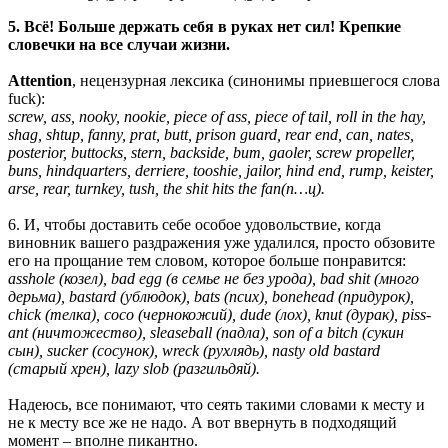
5. Всё! Больше держать себя в руках нет сил! Крепкие
словечки на все случаи жизни.
Attention
,
нецензурная лексика
(
синонимы приевшегося слова
fuck):
screw, ass, nooky, nookie, piece of ass, piece of tail, roll in the hay,
shag, shtup, fanny, prat, butt, prison guard, rear end, can, nates,
posterior, buttocks, stern, backside, bum, gaoler, screw propeller,
buns, hindquarters, derriere, tooshie, jailor, hind end, rump, keister,
arse, rear, turnkey, tush, the shit hits the fan(п…ц).
6. И, чтобы доставить себе особое удовольствие, когда
виновник вашего раздражения уже удалился, просто обзовите
его на прощание тем словом, которое больше понравится:
asshole (козел), bad egg (в семье не без урода), bad shit (много
дерьма), bastard (ублюдок), bats (псих), bonehead (придурок),
chick (телка), coco (чернокожий), dude (лох), knut (дурак), piss-
ant (ничтожество), sleaseball (падла), son of a bitch (сукин
сын), sucker (сосунок), wreck (рухлядь), nasty old bastard
(старый хрен), lazy slob (разгильдяй).
Надеюсь, все понимают, что сеять такими словами к месту и
не к месту все же не надо. А вот ввернуть в подходящий
момент – вполне пикантно.