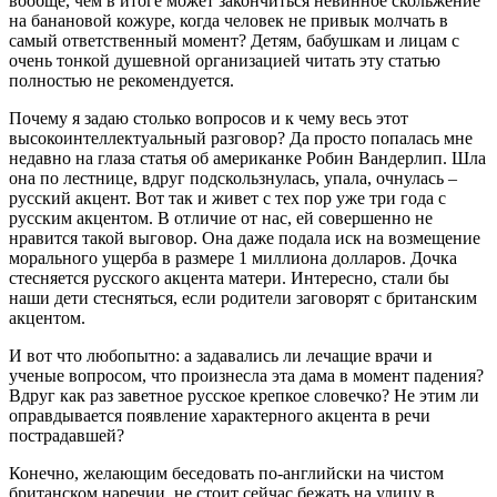
вообще, чем в итоге может закончиться невинное скольжение
на банановой кожуре, когда человек не привык молчать в
самый ответственный момент? Детям, бабушкам и лицам с
очень тонкой душевной организацией читать эту статью
полностью не рекомендуется.
Почему я задаю столько вопросов и к чему весь этот
высокоинтеллектуальный разговор? Да просто попалась мне
недавно на глаза статья об американке Робин Вандерлип. Шла
она по лестнице, вдруг подскользнулась, упала, очнулась –
русский акцент. Вот так и живет с тех пор уже три года с
русским акцентом. В отличие от нас, ей совершенно не
нравится такой выговор. Она даже подала иск на возмещение
морального ущерба в размере 1 миллиона долларов. Дочка
стесняется русского акцента матери. Интересно, стали бы
наши дети стесняться, если родители заговорят с британским
акцентом.
И вот что любопытно: а задавались ли лечащие врачи и
ученые вопросом, что произнесла эта дама в момент падения?
Вдруг как раз заветное русское крепкое словечко? Не этим ли
оправдывается появление характерного акцента в речи
пострадавшей?
Конечно, желающим беседовать по-английски на чистом
британском наречии, не стоит сейчас бежать на улицу в