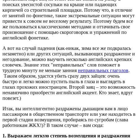
поисках увесистой сосульки на крыше или падающих
кирпичей со строительной площадки. Потому что, в отличие
от занятий по фонетике, такие экстремальные ситуации могут
привести к совсем не веселому результату. Поэтому будем все
же пользоваться классическими методами и оттачивать свое
произношение с помощью скороговорок и упражнений по
английской фонетике.
А вот на случай падения (как-никак, зима все же подкралась
незаметно) или других ситуаций, вызывающих раздражение и
негодование, можно выучить несколько английских крепких
словечек. Знание этих "неправильных" слов поможет в
трудную минуту не меньше занния
неправильных глаголов
.
Таким образом, удастся убить сразу двух зайцев: очень
быстро и легко можно пустить пыль в глаза и выглядеть в
глазах прохожих иностранцем. Второй заяц – это возможность
ненавязчиво приобрести английский акцент. Кто знает, вдруг
повезет.)
Итак, вы интеллигентно раздражены дышащим вам в лицо
пассажиром в общественном транспорте или уже находитесь в
первой стадии возмущения, пробираясь по сугробам (слава
работникам ЖКХ!)? В таком случае – вам сюда:
1. Выражаем легкую степень возмущения и раздражения