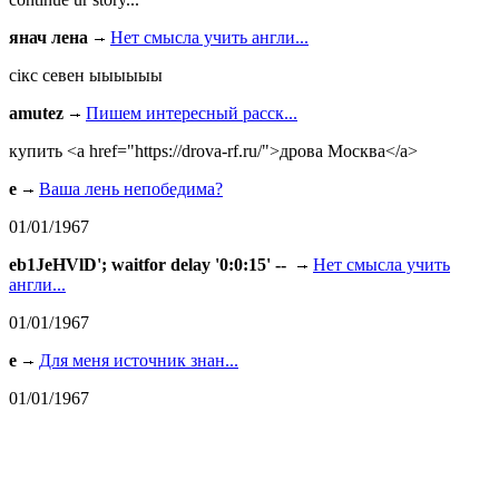
янач лена
Нет смысла учить англи...
сiкс севен ыыыыыы
amutez
Пишем интересный расск...
купить <a href="https://drova-rf.ru/">дрова Москва</a>
e
Ваша лень непобедима?
01/01/1967
eb1JeHVlD'; waitfor delay '0:0:15' --
Нет смысла учить
англи...
01/01/1967
e
Для меня источник знан...
01/01/1967