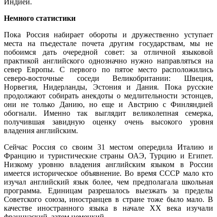
Индией.
Немного статистики
Пока Россия набирает обороты и дружественно уступает
места на пъедестале почета другим государствам, мы не
побоимся дать очередной совет: за отличной языковой
практикой английского однозначно нужно направляться на
север Европы. С первого по пятое место расположились
северо-восточные соседи Великобритании: Швеция,
Норвегия, Нидерланды, Эстония и Дания. Пока русские
продолжают собирать анекдоты о медлительности эстонцев,
они не только Данию, но еще и Австрию с Финляндией
обогнали. Именно так выглядит великолепная семерка,
получившая завидную оценку очень высокого уровня
владения английским.
Сейчас Россия со своим 31 местом опередила Италию и
Францию и туристические страны ОАЭ, Турцию и Египет.
Низкому уровню владения английским языком в России
имеется историческое объявнение. Во время СССР мало кто
изучал английский язык более, чем предполагала школьная
программа. Единицам разрешалось выезжать за пределы
Советского союза, иностранцев в стране тоже было мало. В
качестве иностранного языка в начале XX века изучали
французский, затем немецкий.