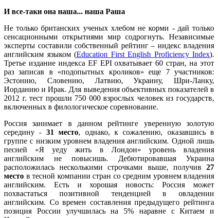
И все-таки она наша... наша Раша
Не только британских ученых хлебом не корми - дай только
сенсационными открытиями мир содрогнуть. Независимые
эксперты составили собственный рейтинг – индекс владения
английским языком (
Education First English Proficiency Index
).
Третье издание индекса EF EPI охватывает 60 стран, на этот
раз записав в «подопытных кроликов» еще 7 участников:
Эстонию, Словению, Латвию, Украину, Шри-Ланку,
Иорданию и Ирак. Для выведения объективных показателей в
2012 г. тест прошли 750 000 взрослых человек из государств,
включенных в филологическое соревнование.
Россия занимает в данном рейтинге уверенную золотую
середину -
31 место
, однако, к сожалению, оказавшись в
группе с низким уровнем владения английским. Одной лишь
песней «Я уеду жить в Лондон» уровень владения
английским не повысишь. Дебютировавшая Украина
расположилась несколькими строчками выше, получив
27
место
в тесной компании стран со средним уровнем владения
английским. Есть и хорошая новость: Россия может
похвастаться позитивной тенденцией в овладении
английским. Со времен составления предыдущего рейтинга
позиция России улучшилась на 5% наравне с Китаем и