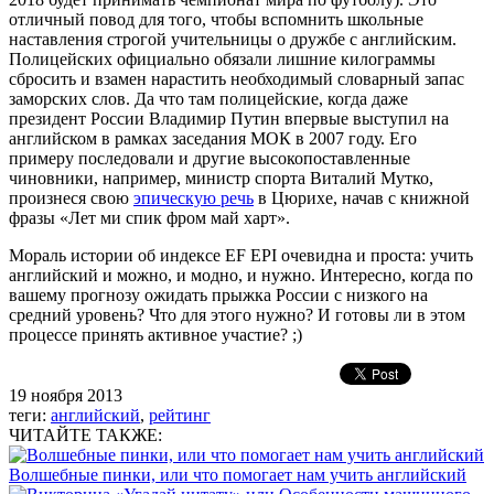
отличный повод для того, чтобы вспомнить школьные
наставления строгой учительницы о дружбе с английским.
Полицейских официально обязали лишние килограммы
сбросить и взамен нарастить необходимый словарный запас
заморских слов. Да что там полицейские, когда даже
президент России Владимир Путин впервые выступил на
английском в рамках заседания МОК в 2007 году. Его
примеру последовали и другие высокопоставленные
чиновники, например, министр спорта Виталий Мутко,
произнеся свою
эпическую речь
в Цюрихе, начав с книжной
фразы «Лет ми спик фром май харт».
Мораль истории об индексе EF EPI очевидна и проста: учить
английский и можно, и модно, и нужно. Интересно, когда по
вашему прогнозу ожидать прыжка России с низкого на
средний уровень? Что для этого нужно? И готовы ли в этом
процессе принять активное участие? ;)
19 ноября 2013
теги:
английский
,
рейтинг
ЧИТАЙТЕ ТАКЖЕ:
Волшебные пинки, или что помогает нам учить английский