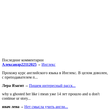
Последние комментарии
Александр22112025
Инглекс
Прохожу курс английского языка в Инглекс. В целом доволен,
с преподавателем п...
Лера Язагит
Пишем интересный расск...
why u ghosted her like i mean уже 14 лет прошло and u don't
continue ur story...
янач лена
Нет смысла учить англи...