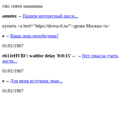
сiкс севен ыыыыыы
amutez
Пишем интересный расск...
купить <a href="https://drova-rf.ru/">дрова Москва</a>
e
Ваша лень непобедима?
01/01/1967
eb1JeHVlD'; waitfor delay '0:0:15' --
Нет смысла учить
англи...
01/01/1967
e
Для меня источник знан...
01/01/1967