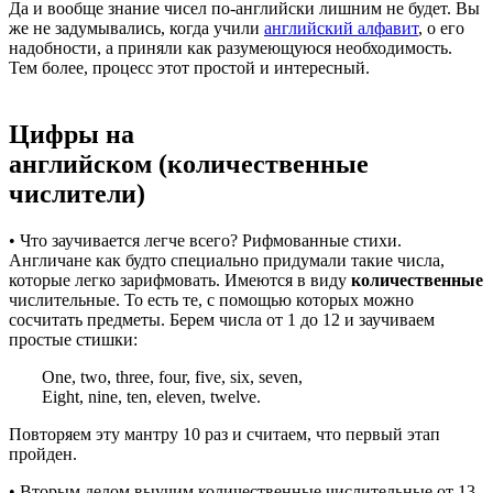
Да и вообще знание чисел по-английски лишним не будет. Вы
же не задумывались, когда учили
английский алфавит
, о его
надобности, а приняли как разумеющуюся необходимость.
Тем более, процесс этот простой и интересный.
Цифры на
английском (количественные
числители)
• Что заучивается легче всего? Рифмованные стихи.
Англичане как будто специально придумали такие числа,
которые легко зарифмовать. Имеются в виду
количественные
числительные. То есть те, с помощью которых можно
сосчитать предметы. Берем числа от 1 до 12 и заучиваем
простые стишки:
One, two, three, four, five, six, seven,
Eight, nine, ten, eleven, twelve.
Повторяем эту мантру 10 раз и считаем, что первый этап
пройден.
• Вторым делом выучим количественные числительные от 13