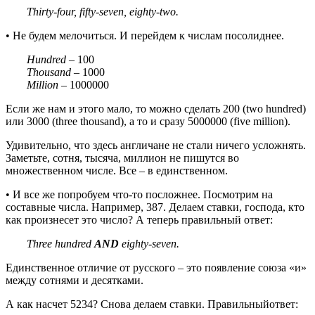
Thirty-four, fifty-seven, eighty-two.
• Не будем мелочиться. И перейдем к числам посолиднее.
Hundred
– 100
Thousand
– 1000
Million
– 1000000
Если же нам и этого мало, то можно сделать 200 (
two
hundred
)
или 3000 (
three
thousand
), а то и сразу 5000000 (
five
million
).
Удивительно, что здесь англичане не стали ничего усложнять.
Заметьте, сотня, тысяча, миллион не пишутся во
множественном числе. Все – в единственном.
• И все же попробуем что-то посложнее. Посмотрим на
составные числа. Например, 387. Делаем ставки, господа, кто
как произнесет это число? А теперь правильный ответ:
Three hundred
AND
eighty-seven.
Единственное отличие от русского – это появление союза «и»
между сотнями и десятками.
А как насчет 5234? Снова делаем ставки. Правильныйответ
: