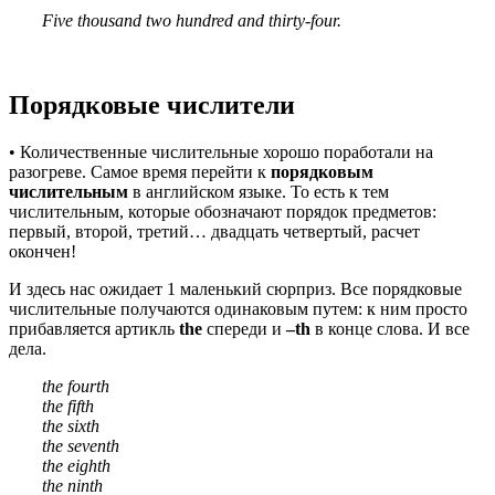
Five thousand two hundred and thirty-four.
Порядковые числители
• Количественные числительные хорошо поработали на
разогреве. Самое время перейти к
порядковым
числительным
в английском языке. То есть к тем
числительным, которые обозначают порядок предметов:
первый, второй, третий… двадцать четвертый, расчет
окончен!
И здесь нас ожидает 1 маленький сюрприз. Все порядковые
числительные получаются одинаковым путем: к ним просто
прибавляется артикль
the
спереди и
–
th
в конце слова. И все
дела.
the fourth
the fifth
the sixth
the seventh
the eighth
the ninth