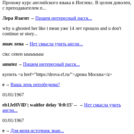
Прохожу курс английского языка в Инглекс. В целом доволен,
с преподавателем п...
Лера Язагит
Пишем интересный расск...
why u ghosted her like i mean уже 14 лет прошло and u don't
continue ur story...
янач лена
Нет смысла учить англи...
сiкс севен ыыыыыы
amutez
Пишем интересный расск...
купить <a href="https://drova-rf.ru/">дрова Москва</a>
e
Ваша лень непобедима?
01/01/1967
eb1JeHVlD'; waitfor delay '0:0:15' --
Нет смысла учить
англи...
01/01/1967
e
Для меня источник знан...