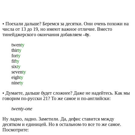
• Поехали дальше? Беремся за десятки. Они очень похожи на
числа от 13 до 19, но имеют важное отличие. Вместо
тинейджерского окончания добавляем
–ty
.
twen
ty
thir
ty
for
ty
fif
ty
six
ty
seven
ty
eigh
ty
nine
ty
• Думаете, дальше будет сложнее? Даже не надейтесь. Как мы
говорим по-русски 21? То же самое и по-английски:
twenty-one
Ну ладно, ладно. Заметили. Да, дефис ставится между
десятком и единицей. Но в остальном-то все то же самое.
Посмотрите: