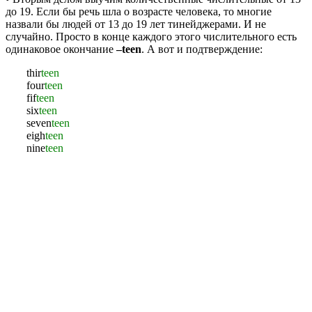
до 19. Если бы речь шла о возрасте человека, то многие
назвали бы людей от 13 до 19 лет тинейджерами. И не
случайно. Просто в конце каждого этого числительного есть
одинаковое окончание
–
teen
. А вот и подтверждение:
thir
teen
four
teen
fif
teen
six
teen
seven
teen
eigh
teen
nine
teen