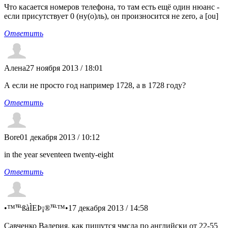
Что касается номеров телефона, то там есть ещё один нюанс -
если присутствует 0 (ну(о)ль), он произносится не zero, а [ou]
Ответить
Алена
27 ноября 2013 / 18:01
А если не просто год например 1728, а в 1728 году?
Ответить
Bore
01 декабря 2013 / 10:12
in the year seventeen twenty-eight
Ответить
•™℡ßàÌEÞ¡®℡™•
17 декабря 2013 / 14:58
Савченко Валерия. как пишутся чмсла по английски от 22-55