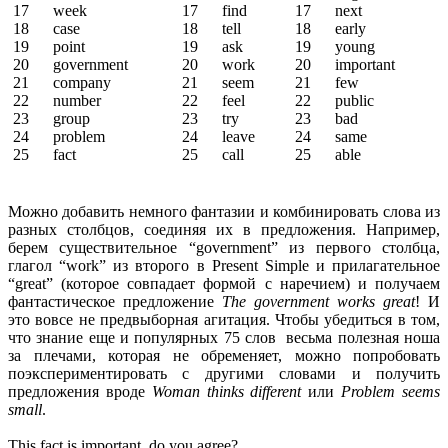
17 week
17 find
17 next
18 case
18 tell
18 early
19 point
19 ask
19 young
20 government
20 work
20 important
21 company
21 seem
21 few
22 number
22 feel
22 public
23 group
23 try
23 bad
24 problem
24 leave
24 same
25 fact
25 call
25 able
Можно добавить немного фантазии и комбинировать слова из
разных столбцов, соединяя их в предложения. Например,
берем существительное “government” из первого столбца,
глагол “work” из второго в Present Simple и прилагательное
“great” (которое совпадает формой с наречием) и получаем
фантастическое предложение
The government works great
! И
это вовсе не предвыборная агитация. Чтобы убедиться в том,
что знание еще и популярных 75 слов весьма полезная ноша
за плечами, которая не обременяет, можно попробовать
поэкспериментировать с другими словами и получить
предложения вроде
Woman thinks different
или
Problem seems
small
.
This fact is important, do you agree?