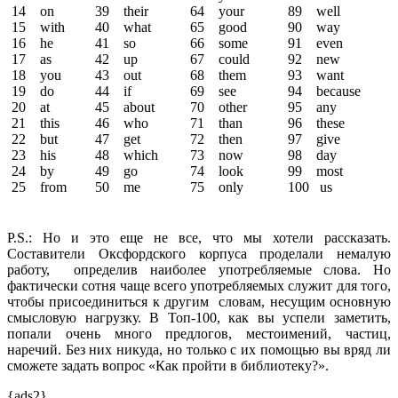
14 on
39 their
64 your
89 well
15 with
40 what
65 good
90 way
16 he
41 so
66 some
91 even
17 as
42 up
67 could
92 new
18 you
43 out
68 them
93 want
19 do
44 if
69 see
94 because
20 at
45 about
70 other
95 any
21 this
46 who
71 than
96 these
22 but
47 get
72 then
97 give
23 his
48 which
73 now
98 day
24 by
49 go
74 look
99 most
25 from
50 me
75 only
100 us
P.S.: Но и это еще не все, что мы хотели рассказать.
Составители Оксфордского корпуса проделали немалую
работу, определив наиболее употребляемые слова. Но
фактически сотня чаще всего употребляемых служит для того,
чтобы присоединиться к другим словам, несущим основную
смысловую нагрузку. В Топ-100, как вы успели заметить,
попали очень много предлогов, местоимений, частиц,
наречий. Без них никуда, но только с их помощью вы вряд ли
сможете задать вопрос «Как пройти в библиотеку?».
{ads2}