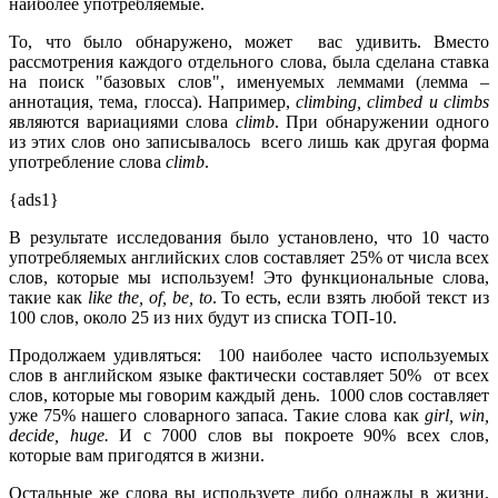
наиболее употребляемые.
То, что было обнаружено, может вас удивить. Вместо
рассмотрения каждого отдельного слова, была сделана ставка
на поиск "базовых слов", именуемых леммами (лемма –
аннотация, тема, глосса). Например,
climbing, climbed и climbs
являются вариациями слова
climb
. При обнаружении одного
из этих слов оно записывалось всего лишь как другая форма
употребление слова
climb
.
{ads1}
В результате исследования было установлено, что 10 часто
употребляемых английских слов составляет 25% от числа всех
слов, которые мы используем! Это функциональные слова,
такие как
like the, of, be, to
. То есть, если взять любой текст из
100 слов, около 25 из них будут из списка ТОП-10.
Продолжаем удивляться: 100 наиболее часто используемых
слов в английском языке фактически составляет 50% от всех
слов, которые мы говорим каждый день. 1000 слов составляет
уже 75% нашего словарного запаса. Такие слова как
girl, win,
decide, huge.
И с 7000 слов вы покроете 90% всех слов,
которые вам пригодятся в жизни.
Остальные же слова вы используете либо однажды в жизни,