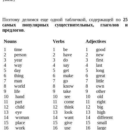
Поэтому делимся еще одной табличкой, содержащей по
25
самых популярных существительных, глаголов и
предлогов
.
Nouns
Verbs
Adjectives
1 time
1 be
1 good
2 person
2 have
2 new
3 year
3 do
3 first
4 way
4 say
4 last
5 day
5 get
5 long
6 thing
6 make
6 great
7 man
7 go
7 little
8 world
8 know
8 own
9 life
9 take
9 other
10 hand
10 see
10 old
11 part
11 come
11 right
12 child
12 think
12 big
13 eye
13 look
13 high
14 woman
14 want
14 different
15 place
15 give
15 small
16 work
16 use
16 large