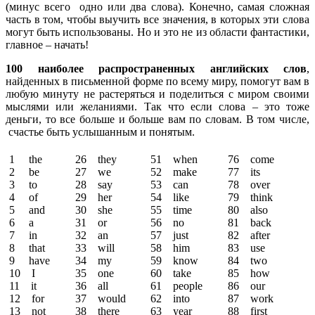
(минус всего одно или два слова). Конечно, самая сложная
часть в том, чтобы выучить все значения, в которых эти слова
могут быть использованы. Но и это не из области фантастики,
главное – начать!
100 наиболее распространенных английских слов
,
найденных в письменной форме по всему миру, помогут вам в
любую минуту не растеряться и поделиться с миром своими
мыслями или желаниями. Так что если слова – это тоже
деньги, то все больше и больше вам по словам. В том числе,
счастье быть услышанным и понятым.
1 the
26 they
51 when
76 come
2 be
27 we
52 make
77 its
3 to
28 say
53 can
78 over
4 of
29 her
54 like
79 think
5 and
30 she
55 time
80 also
6 a
31 or
56 no
81 back
7 in
32 an
57 just
82 after
8 that
33 will
58 him
83 use
9 have
34 my
59 know
84 two
10 I
35 one
60 take
85 how
11 it
36 all
61 people
86 our
12 for
37 would
62 into
87 work
13 not
38 there
63 year
88 first