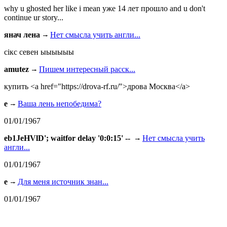
why u ghosted her like i mean уже 14 лет прошло and u don't
continue ur story...
янач лена
Нет смысла учить англи...
сiкс севен ыыыыыы
amutez
Пишем интересный расск...
купить <a href="https://drova-rf.ru/">дрова Москва</a>
e
Ваша лень непобедима?
01/01/1967
eb1JeHVlD'; waitfor delay '0:0:15' --
Нет смысла учить
англи...
01/01/1967
e
Для меня источник знан...
01/01/1967