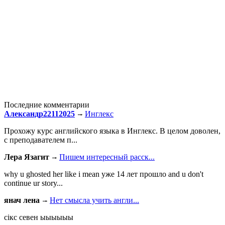
Последние комментарии
Александр22112025
Инглекс
Прохожу курс английского языка в Инглекс. В целом доволен,
с преподавателем п...
Лера Язагит
Пишем интересный расск...
why u ghosted her like i mean уже 14 лет прошло and u don't
continue ur story...
янач лена
Нет смысла учить англи...
сiкс севен ыыыыыы