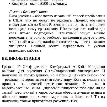
• Квартира - около $500 за комнату.
Льготы для студентов
Виза учебная - абсолютно легальный способ пребывания
в США, что не может не радовать. Процесс обучение
может длиться до 8 лет. Рассчитано на то, что за это время
потенциальному гражданину Штатов удастся найти для
себя что-то подходящее. Приятный бонус: можно
переходить из одного учебного заведения в другое с тем,
чтобы найти место, наиболее соответствующее желаниям
учащегося. Важный бонус: параллельно с учебой
разрешено работать.
ВЕЛИКОБРИТАНИЯ
Грезите об Оксфорде или Кэмбридже? А Кэйт Миддлтон
выбрала для обучения Сент-Эндрюсский университет. И
получила не только диплом, но и принца. Ничего сказочного
– реальная история, известная всему миру. Кстати, неженатые
принцы в королевской семье еще остались. Равно как и
высококлассные ВУЗы. Диплом английского вуза едва ли не
самый престижный в мире. Хочешь обрести лучшие знания в
области экономики, химии, медицины и биологии? Ты их
получишь, только приготовься раскошелиться.