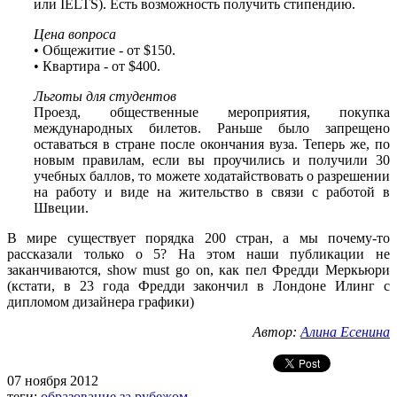
или IELTS). Есть возможность получить стипендию.
Цена вопроса
• Общежитие - от $150.
• Квартира - от $400.
Льготы для студентов
Проезд, общественные мероприятия, покупка
международных билетов. Раньше было запрещено
оставаться в стране после окончания вуза. Теперь же, по
новым правилам, если вы проучились и получили 30
учебных баллов, то можете ходатайствовать о разрешении
на работу и виде на жительство в связи с работой в
Швеции.
В мире существует порядка 200 стран, а мы почему-то
рассказали только о 5? На этом наши публикации не
заканчиваются, show must go on, как пел Фредди Меркьюри
(кстати, в 23 года Фредди закончил в Лондоне Илинг с
дипломом дизайнера графики)
Автор:
Алина Есенина
07 ноября 2012
теги:
образование за рубежом