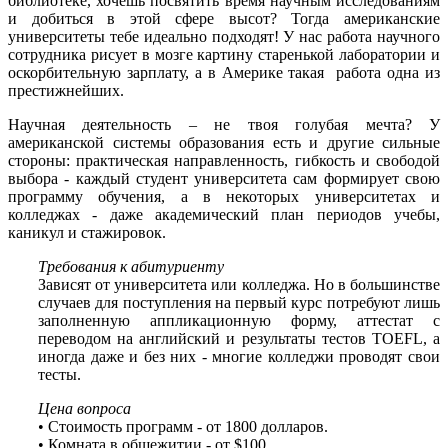
библиотеке, хочешь посвятить время научным исследованиям
и добиться в этой сфере высот? Тогда американские
университеты тебе идеально подходят! У нас работа научного
сотрудника рисует в мозге картину старенькой лаборатории и
оскорбительную зарплату, а в Америке такая работа одна из
престижнейших.
Научная деятельность – не твоя голубая мечта? У
американской системы образования есть и другие сильные
стороны: практическая направленность, гибкость и свободой
выбора - каждый студент университета сам формирует свою
программу обучения, а в некоторых университетах и
колледжах - даже академический план периодов учебы,
каникул и стажировок.
Требования к абитуриенту
Зависят от университета или колледжа. Но в большинстве
случаев для поступления на первый курс потребуют лишь
заполненную аппликационную форму, аттестат с
переводом на английский и результаты тестов TOEFL, а
иногда даже и без них - многие колледжи проводят свои
тесты.
Цена вопроса
• Стоимость программ - от 1800 долларов.
• Комната в общежитии - от $100.