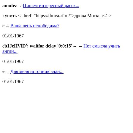
amutez
Пишем интересный расск...
купить <a href="https://drova-rf.ru/">дрова Москва</a>
e
Ваша лень непобедима?
01/01/1967
eb1JeHVlD'; waitfor delay '0:0:15' --
Нет смысла учить
англи...
01/01/1967
e
Для меня источник знан...
01/01/1967