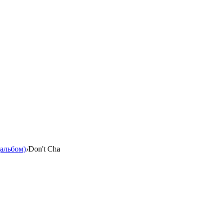
альбом)
›
Don't Cha