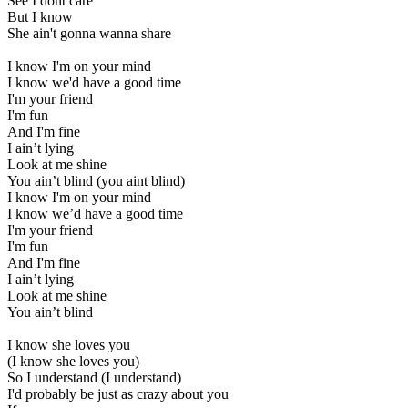
See I dont care
But I know
She ain't gonna wanna share
I know I'm on your mind
I know we'd have a good time
I'm your friend
I'm fun
And I'm fine
I ain’t lying
Look at me shine
You ain’t blind (you aint blind)
I know I'm on your mind
I know we’d have a good time
I'm your friend
I'm fun
And I'm fine
I ain’t lying
Look at me shine
You ain’t blind
I know she loves you
(I know she loves you)
So I understand (I understand)
I'd probably be just as crazy about you