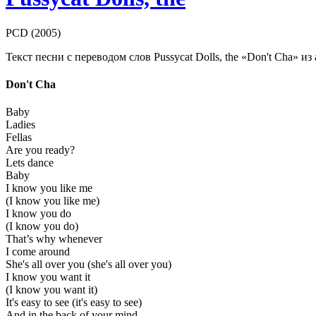
PCD (2005)
Текст песни с переводом слов Pussycat Dolls, the «Don't Cha» и
Don't Cha
Baby
Ladies
Fellas
Are you ready?
Lets dance
Baby
I know you like me
(I know you like me)
I know you do
(I know you do)
That’s why whenever
I come around
She's all over you (she's all over you)
I know you want it
(I know you want it)
It's easy to see (it's easy to see)
And in the back of your mind