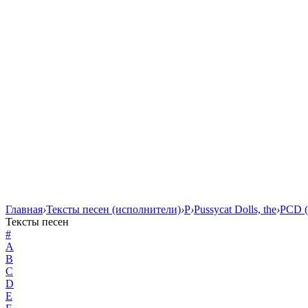
Главная
›
Тексты песен (исполнители)
›
P
›
Pussycat Dolls, the
›
PCD (
Тексты песен
#
A
B
C
D
E