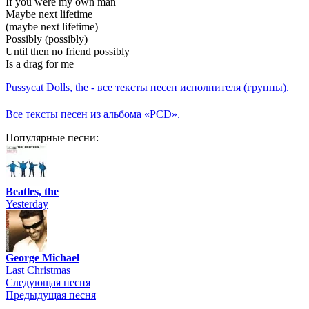
If you were my own man
Maybe next lifetime
(maybe next lifetime)
Possibly (possibly)
Until then no friend possibly
Is a drag for me
Pussycat Dolls, the - все тексты песен исполнителя (группы).
Все тексты песен из альбома «PCD».
Популярные песни:
Beatles, the
Yesterday
George Michael
Last Christmas
Следующая песня
Предыдущая песня