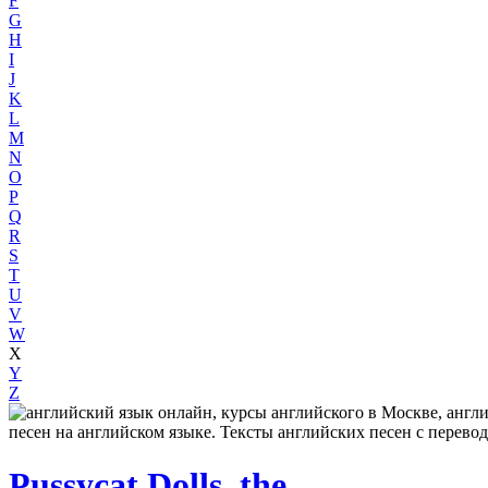
F
G
H
I
J
K
L
M
N
O
P
Q
R
S
T
U
V
W
X
Y
Z
Pussycat Dolls, the