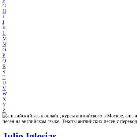
F
G
H
I
J
K
L
M
N
O
P
Q
R
S
T
U
V
W
X
Y
Z
Julio Iglesias