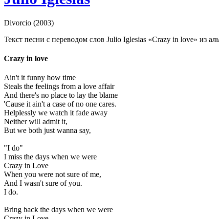
Divorcio (2003)
Текст песни с переводом слов Julio Iglesias «Crazy in love» из ал
Crazy in love
Ain't it funny how time
Steals the feelings from a love affair
And there's no place to lay the blame
'Cause it ain't a case of no one cares.
Helplessly we watch it fade away
Neither will admit it,
But we both just wanna say,
"I do"
I miss the days when we were
Crazy in Love
When you were not sure of me,
And I wasn't sure of you.
I do.
Bring back the days when we were
Crazy in Love