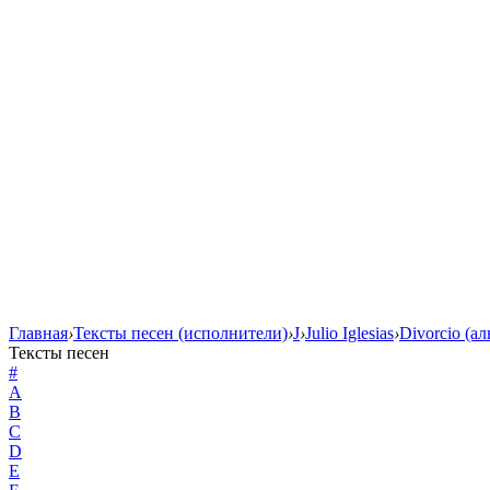
Главная
›
Тексты песен (исполнители)
›
J
›
Julio Iglesias
›
Divorcio (а
Тексты песен
#
A
B
C
D
E