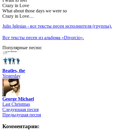
I want to feel
Crazy in Love
What about those days we were so
Crazy in Love…
Julio Iglesias - все тексты песен исполнителя (группы).
Все тексты песен из альбома «Divorcio».
Популярные песни:
Beatles, the
Yesterday
George Michael
Last Christmas
Следующая песня
Предыдущая песня
Комментарии: