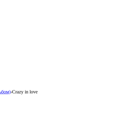
льбом)
›
Crazy in love