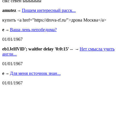
сiкс севен ыыыыыы
amutez
Пишем интересный расск...
купить <a href="https://drova-rf.ru/">дрова Москва</a>
e
Ваша лень непобедима?
01/01/1967
eb1JeHVlD'; waitfor delay '0:0:15' --
Нет смысла учить
англи...
01/01/1967
e
Для меня источник знан...
01/01/1967