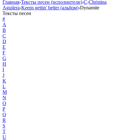
Главная
›
Тексты песен (исполнители)
›
C
›
Christina
Aguilera
›
Keeps gettin' better (альбом)
›
Dynamite
Тексты песен
#
A
B
C
D
E
F
G
H
I
J
K
L
M
N
O
P
Q
R
S
T
U