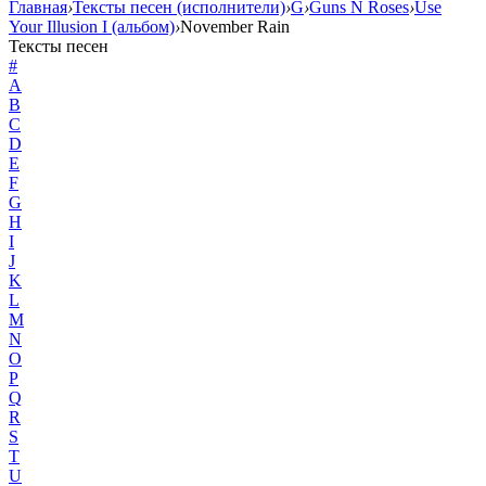
Главная
›
Тексты песен (исполнители)
›
G
›
Guns N Roses
›
Use
Your Illusion I (альбом)
›
November Rain
Тексты песен
#
A
B
C
D
E
F
G
H
I
J
K
L
M
N
O
P
Q
R
S
T
U