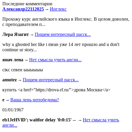
Последние комментарии
Александр22112025
Инглекс
Прохожу курс английского языка в Инглекс. В целом доволен,
с преподавателем п...
Лера Язагит
Пишем интересный расск...
why u ghosted her like i mean уже 14 лет прошло and u don't
continue ur story...
янач лена
Нет смысла учить англи...
сiкс севен ыыыыыы
amutez
Пишем интересный расск...
купить <a href="https://drova-rf.ru/">дрова Москва</a>
e
Ваша лень непобедима?
01/01/1967
eb1JeHVlD'; waitfor delay '0:0:15' --
Нет смысла учить
англи...