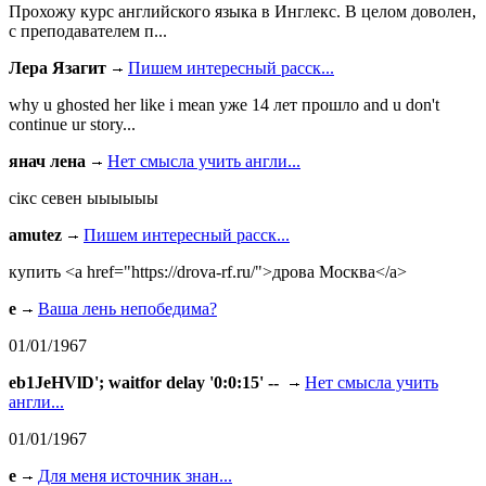
Прохожу курс английского языка в Инглекс. В целом доволен,
с преподавателем п...
Лера Язагит
Пишем интересный расск...
why u ghosted her like i mean уже 14 лет прошло and u don't
continue ur story...
янач лена
Нет смысла учить англи...
сiкс севен ыыыыыы
amutez
Пишем интересный расск...
купить <a href="https://drova-rf.ru/">дрова Москва</a>
e
Ваша лень непобедима?
01/01/1967
eb1JeHVlD'; waitfor delay '0:0:15' --
Нет смысла учить
англи...
01/01/1967
e
Для меня источник знан...