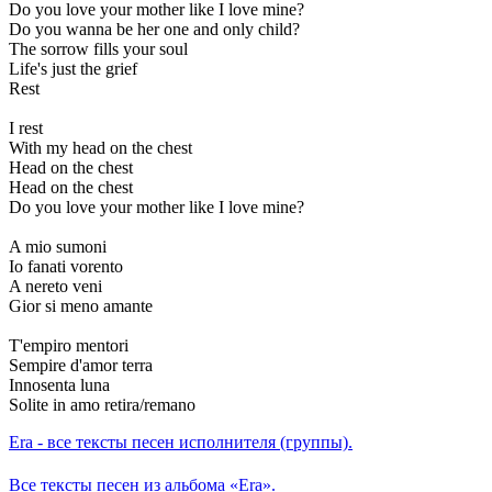
Do you love your mother like I love mine?
Do you wanna be her one and only child?
The sorrow fills your soul
Life's just the grief
Rest
I rest
With my head on the chest
Head on the chest
Head on the chest
Do you love your mother like I love mine?
A mio sumoni
Io fanati vorento
A nereto veni
Gior si meno amante
T'empiro mentori
Sempire d'amor terra
Innosenta luna
Solite in amo retira/remano
Era - все тексты песен исполнителя (группы).
Все тексты песен из альбома «Era».