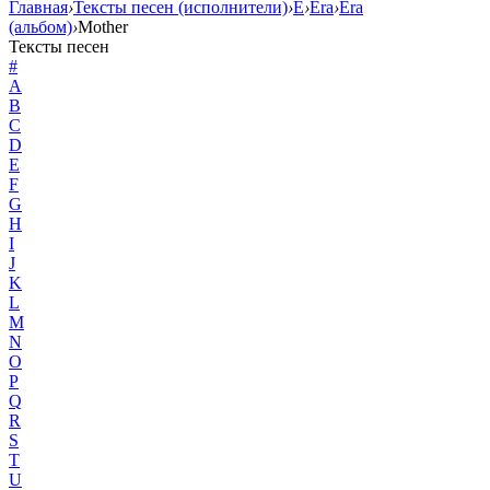
Главная
›
Тексты песен (исполнители)
›
E
›
Era
›
Era
(альбом)
›
Mother
Тексты песен
#
A
B
C
D
E
F
G
H
I
J
K
L
M
N
O
P
Q
R
S
T
U