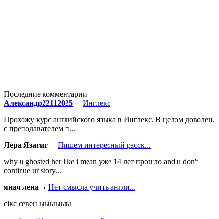
Последние комментарии
Александр22112025
Инглекс
Прохожу курс английского языка в Инглекс. В целом доволен,
с преподавателем п...
Лера Язагит
Пишем интересный расск...
why u ghosted her like i mean уже 14 лет прошло and u don't
continue ur story...
янач лена
Нет смысла учить англи...
сiкс севен ыыыыыы