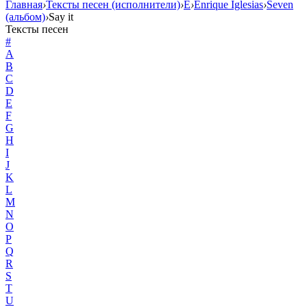
Главная
›
Тексты песен (исполнители)
›
E
›
Enrique Iglesias
›
Seven
(альбом)
›
Say it
Тексты песен
#
A
B
C
D
E
F
G
H
I
J
K
L
M
N
O
P
Q
R
S
T
U