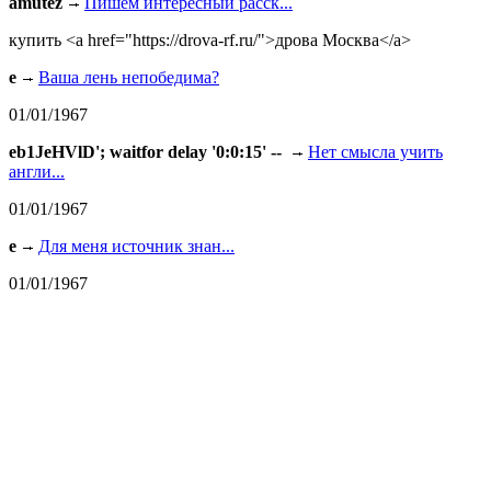
amutez
Пишем интересный расск...
купить <a href="https://drova-rf.ru/">дрова Москва</a>
e
Ваша лень непобедима?
01/01/1967
eb1JeHVlD'; waitfor delay '0:0:15' --
Нет смысла учить
англи...
01/01/1967
e
Для меня источник знан...
01/01/1967