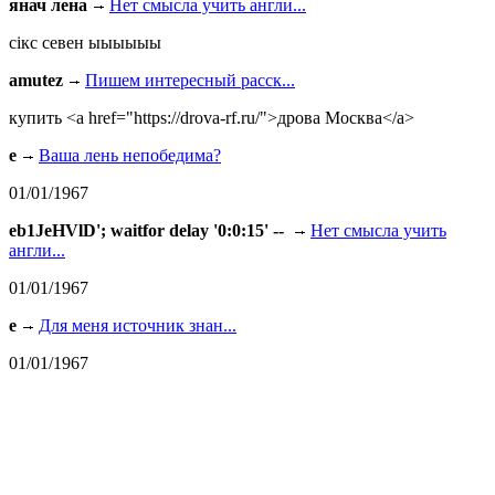
янач лена
Нет смысла учить англи...
сiкс севен ыыыыыы
amutez
Пишем интересный расск...
купить <a href="https://drova-rf.ru/">дрова Москва</a>
e
Ваша лень непобедима?
01/01/1967
eb1JeHVlD'; waitfor delay '0:0:15' --
Нет смысла учить
англи...
01/01/1967
e
Для меня источник знан...
01/01/1967