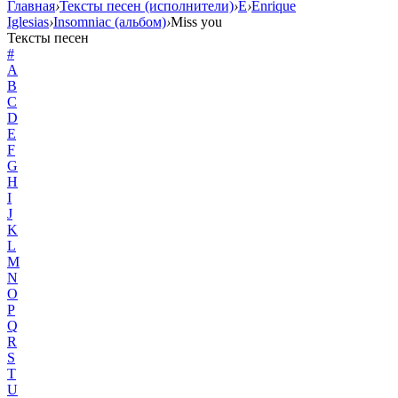
Главная
›
Тексты песен (исполнители)
›
E
›
Enrique
Iglesias
›
Insomniac (альбом)
›
Miss you
Тексты песен
#
A
B
C
D
E
F
G
H
I
J
K
L
M
N
O
P
Q
R
S
T
U