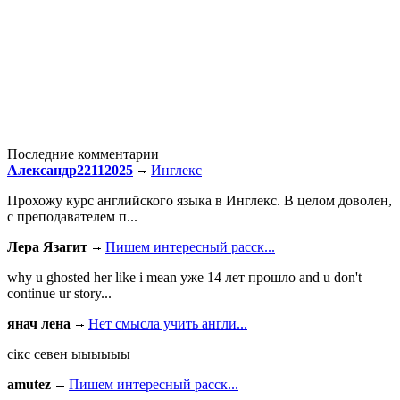
Последние комментарии
Александр22112025
Инглекс
Прохожу курс английского языка в Инглекс. В целом доволен,
с преподавателем п...
Лера Язагит
Пишем интересный расск...
why u ghosted her like i mean уже 14 лет прошло and u don't
continue ur story...
янач лена
Нет смысла учить англи...
сiкс севен ыыыыыы
amutez
Пишем интересный расск...