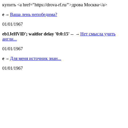
купить <a href="https://drova-rf.ru/">дрова Москва</a>
e
Ваша лень непобедима?
01/01/1967
eb1JeHVlD'; waitfor delay '0:0:15' --
Нет смысла учить
англи...
01/01/1967
e
Для меня источник знан...
01/01/1967