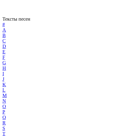
Тексты песен
#
A
B
C
D
E
F
G
H
I
J
K
L
M
N
O
P
Q
R
S
T