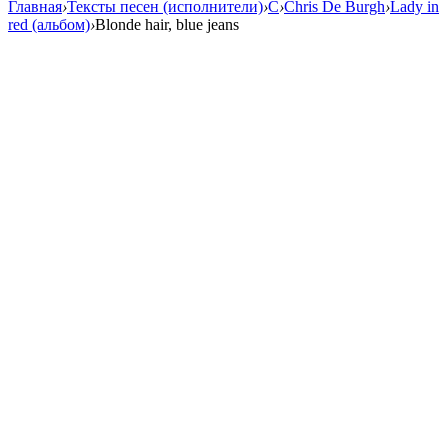
Главная
›
Тексты песен (исполнители)
›
C
›
Chris De Burgh
›
Lady in
red (альбом)
›
Blonde hair, blue jeans