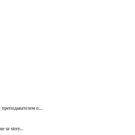
 преподавателем п...
e ur story...