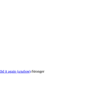
 did it again (альбом)
›
Stronger