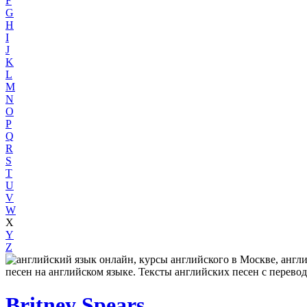
F
G
H
I
J
K
L
M
N
O
P
Q
R
S
T
U
V
W
X
Y
Z
Britney Spears