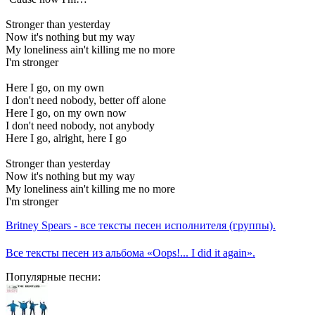
Stronger than yesterday
Now it's nothing but my way
My loneliness ain't killing me no more
I'm stronger
Here I go, on my own
I don't need nobody, better off alone
Here I go, on my own now
I don't need nobody, not anybody
Here I go, alright, here I go
Stronger than yesterday
Now it's nothing but my way
My loneliness ain't killing me no more
I'm stronger
Britney Spears - все тексты песен исполнителя (группы).
Все тексты песен из альбома «Oops!... I did it again».
Популярные песни: