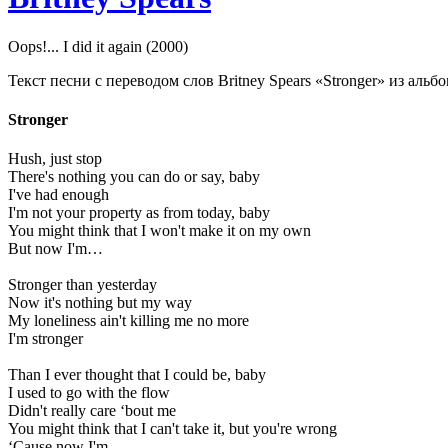
Oops!... I did it again (2000)
Текст песни с переводом слов Britney Spears «Stronger» из альбома 
Stronger
Hush, just stop
There's nothing you can do or say, baby
I've had enough
I'm not your property as from today, baby
You might think that I won't make it on my own
But now I'm…
Stronger than yesterday
Now it's nothing but my way
My loneliness ain't killing me no more
I'm stronger
Than I ever thought that I could be, baby
I used to go with the flow
Didn't really care ‘bout me
You might think that I can't take it, but you're wrong
‘Cause now I'm…