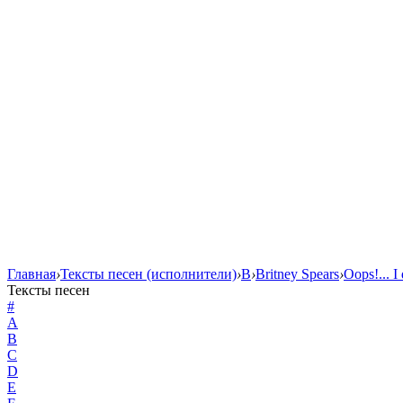
Главная
›
Тексты песен (исполнители)
›
B
›
Britney Spears
›
Oops!... I
Тексты песен
#
A
B
C
D
E