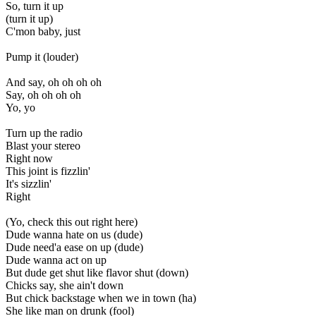
So, turn it up
(turn it up)
C'mon baby, just
Pump it (louder)
And say, oh oh oh oh
Say, oh oh oh oh
Yo, yo
Turn up the radio
Blast your stereo
Right now
This joint is fizzlin'
It's sizzlin'
Right
(Yo, check this out right here)
Dude wanna hate on us (dude)
Dude need'a ease on up (dude)
Dude wanna act on up
But dude get shut like flavor shut (down)
Chicks say, she ain't down
But chick backstage when we in town (ha)
She like man on drunk (fool)