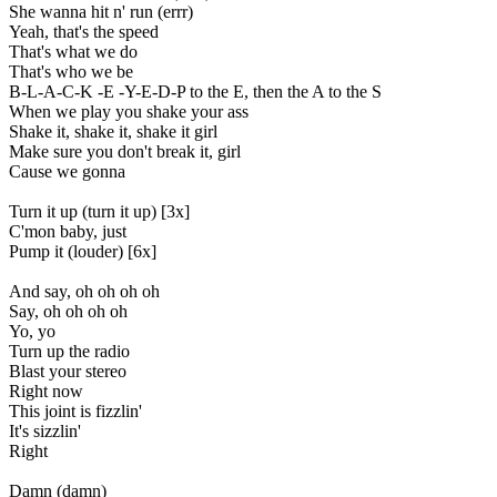
She wanna hit n' run (errr)
Yeah, that's the speed
That's what we do
That's who we be
B-L-A-C-K -E -Y-E-D-P to the E, then the A to the S
When we play you shake your ass
Shake it, shake it, shake it girl
Make sure you don't break it, girl
Cause we gonna
Turn it up (turn it up) [3x]
C'mon baby, just
Pump it (louder) [6x]
And say, oh oh oh oh
Say, oh oh oh oh
Yo, yo
Turn up the radio
Blast your stereo
Right now
This joint is fizzlin'
It's sizzlin'
Right
Damn (damn)