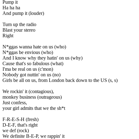
Pump it
Ha ha ha
And pump it (louder)
Turn up the radio
Blast your stereo
Right
N*ggas wanna hate on us (who)
N*ggas be envious (who)
And I know why they hatin' on us (why)
Cause that's so fabulous (what)
I'ma be real on us (c'mon)
Nobody got nuttin' on us (no)
Girls be all on us, from London back down to the US (s, s)
We rockin' it (contagious),
monkey business (outrageous)
Just confess,
your girl admits that we the sh*t
F-R-E-S-H (fresh)
D-E-F, that's right
we def (rock)
We definite B-E-P, we rappin' it