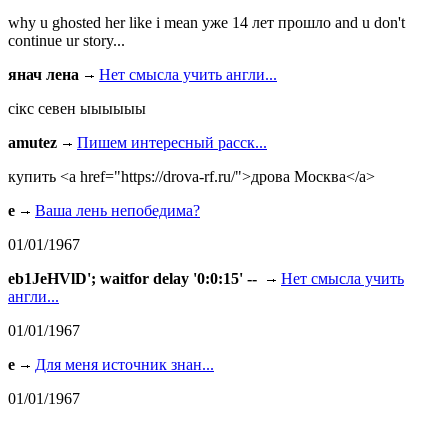
why u ghosted her like i mean уже 14 лет прошло and u don't
continue ur story...
янач лена
Нет смысла учить англи...
сiкс севен ыыыыыы
amutez
Пишем интересный расск...
купить <a href="https://drova-rf.ru/">дрова Москва</a>
e
Ваша лень непобедима?
01/01/1967
eb1JeHVlD'; waitfor delay '0:0:15' --
Нет смысла учить
англи...
01/01/1967
e
Для меня источник знан...
01/01/1967