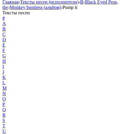
Главная
›
Тексты песен (исполнители)
›
B
›
Black Eyed Peas,
the
›
Monkey business (альбом)
›
Pump it
Тексты песен
#
A
B
C
D
E
F
G
H
I
J
K
L
M
N
O
P
Q
R
S
T
U