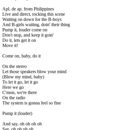
Apl. de ap. from Philippines
Live and direct, rocking this scene
Waiting on down for the B-boys
And B-girls waiting, doin' their thing
Pump it, louder come on
Don't stop, and keep it goin'
Do it, lets get it on
Move it!
Come on, baby, do it
On the stereo
Let those speakers blow your mind
(Blow my mind, baby)
To let it go, let it go
Here we go
С'mon, we're there
On the radio
The system is gonna feel so fine
Pump it (louder)
And say, oh oh oh oh
Say, oh oh oh oh