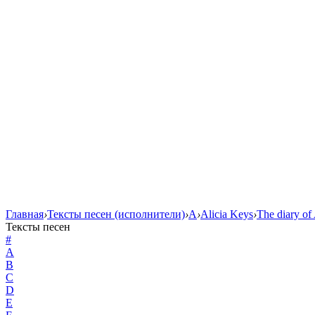
Главная
›
Тексты песен (исполнители)
›
A
›
Alicia Keys
›
The diary of
Тексты песен
#
A
B
C
D
E