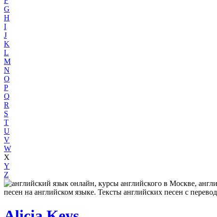
F
G
H
I
J
K
L
M
N
O
P
Q
R
S
T
U
V
W
X
Y
Z
Alicia Keys