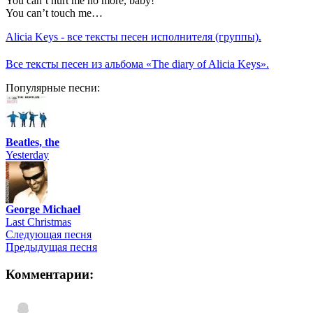
You can’t hurt me no more, baby!
You can’t touch me…
Alicia Keys - все тексты песен исполнителя (группы).
Все тексты песен из альбома «The diary of Alicia Keys».
Популярные песни:
Beatles, the
Yesterday
George Michael
Last Christmas
Следующая песня
Предыдущая песня
Комментарии: